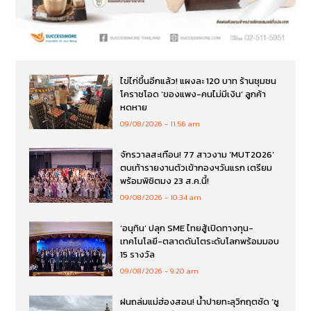
ไข่ไก่ขึ้นอีกแล้ว! แผงละ 120 บาท ร้านชุมชน
โคราชโอด ‘ของแพง-คนไม่มีเงิน’ ลูกค้า
หดหาย
09/08/2026
11:56 am
จักรวาลสะเทือน! 77 สาวงาม ‘MUT2026’
ตบเท้ารายงานตัวเข้ากองฯวันแรก เตรียม
พร้อมพิชิตมง 23 ส.ค.นี้!
09/08/2026
10:34 am
‘อนุทิน’ ปลุก SME ไทยสู้เปิดทางทุน-
เทคโนโลยี-ตลาดดันโตระดับโลกพร้อมมอบ
15 รางวัล
09/08/2026
9:20 am
ฝนถล่มแม่ฮ่องสอน! น้ำปายทะลุวิกฤตซัด ‘ซู