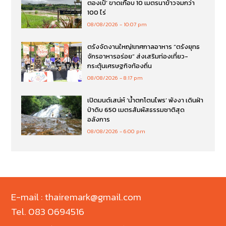
ตองเป้’ ขาดเกือบ 10 เมตรนาข้าวจมกว่า
100 ไร่
08/08/2026
10:07 pm
ตรังจัดงานใหญ่!เทศกาลอาหาร “ตรังยุทธ
จักรอาหารอร่อย” ส่งเสริมท่องเที่ยว-
กระตุ้นเศรษฐกิจท้องถิ่น
08/08/2026
8:17 pm
เปิดมนต์เสน่ห์ ‘น้ำตกโตนไพร’ พังงา เดินฝ่า
ป่าดิบ 650 เมตรสัมผัสธรรมชาติสุด
อลังการ
08/08/2026
6:00 pm
E-mail : thairemark@gmail.com
Tel. 083 0694516