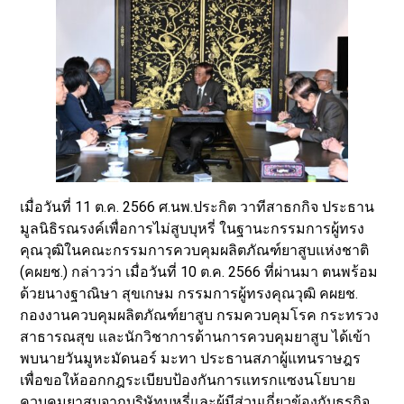
เมื่อวันที่ 11 ต.ค. 2566 ศ.นพ.ประกิต วาทีสาธกกิจ ประธาน
มูลนิธิรณรงค์เพื่อการไม่สูบบุหรี่ ในฐานะกรรมการผู้ทรง
คุณวุฒิในคณะกรรมการควบคุมผลิตภัณฑ์ยาสูบแห่งชาติ
(คผยช.) กล่าวว่า เมื่อวันที่ 10 ต.ค. 2566 ที่ผ่านมา ตนพร้อม
ด้วยนางฐาณิษา สุขเกษม กรรมการผู้ทรงคุณวุฒิ คผยช.
กองงานควบคุมผลิตภัณฑ์ยาสูบ กรมควบคุมโรค กระทรวง
สาธารณสุข และนักวิชาการด้านการควบคุมยาสูบ ได้เข้า
พบนายวันมูหะมัดนอร์ มะทา ประธานสภาผู้แทนราษฎร
เพื่อขอให้ออกกฎระเบียบป้องกันการแทรกแซงนโยบาย
ควบคุมยาสูบจากบริษัทบุหรี่และผู้มีส่วนเกี่ยวข้องกับธุรกิจ