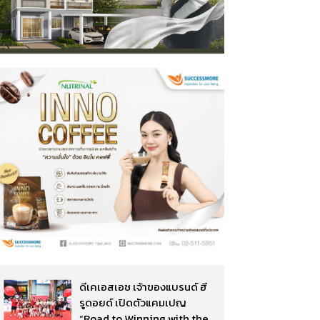
ดีเคเอสเอช เจ้าของแบรนด์ ฮี
รูดอยด์ เปิดตัวแคมเปญ
“Road to Winning with the