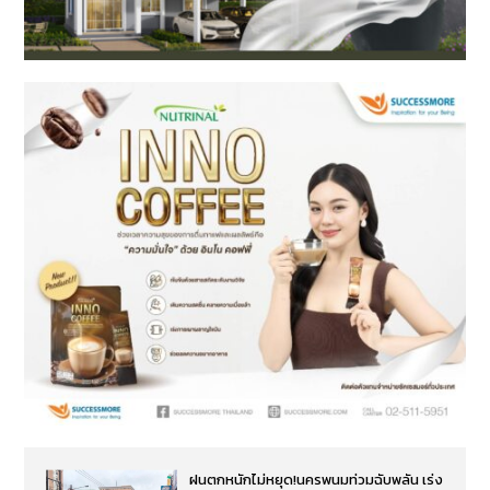
ฝนตกหนักไม่หยุด!นครพนมท่วมฉับพลัน เร่ง