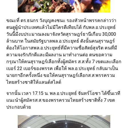
ขณะที่ ดร.ธนกร วังบุญคงชนะ รองหัวหน้าพรรคกล่าวว่า
ตนดูผู้นำประเทศแล้วไม่มีใครดีเทียบได้ กับพล.อ.ประยุทธ์
วันนี้มีงบประมาณลงมาจังหวัดสุราษฎร์ธานีเกือบ 30,000
ล้านบาท ในสมัยรัฐบาลพล.อ.ประยุทธ์ ดังนั้นคนสุราษฎร์
ต้องให้โอกาสพล.อ.ประยุทธ์ที่มีความซื่อสัตย์สุจริต คนที่มี
ความจงรักภักดีและมีผลงาน มาทำงานต่อ ตนขอความ
กรุณาให้คนสุราษฎร์เลือกทั้งผู้สมัคร ส.ส.ทั้ง 7 เขตและเลือก
เบอร์ 22 เบอร์ของพรรค เพื่อให้ พล.อ.ประยุทธ์ กลับมาเป็น
นายกฯอีกครั้งหนึ่ง ขอให้คนสุราษฎร์เลือกส.ส.พรรครวม
ไทยสร้างชาติให้แลนด์สไลด์
จากนั้น เวลา 17.15 น. พล.อ.ประยุทธ์ จันทร์โอชา ได้ขึ้นเวที
แนะนำผู้สมัครส.ส.ของพรรครวมไทยสร้างชาติทั้ง 7 เขต
ประกอบด้วย