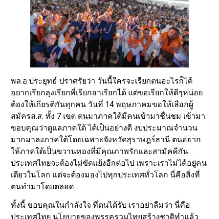
พล.อ.ประยุทธ์ ปราศรัยว่า วันนี้ใครจะเรียกตนอะไรก็ได้
อยากเรียกลุงเรียกพี่เรียกอาเรียกได้ แต่ขอเรียกให้ดีๆหน่อย
ต้องให้เกียรติกันทุกคน วันที่ 14 พฤษภาคมขอให้เลือกผู้
สมัครส.ส. ทั้ง 7 เขต ตนมาภาคใต้มีคนเข้ามาชื่นชม เข้ามา
ขอบคุณว่าดูแลภาคใต้ ได้เป็นอย่างดี งบประมาณจำนวน
มากมาลงภาคใต้โดยเฉพาะจังหวัดสุราษฎร์ธานี ตนอยาก
ให้ภาคใต้เป็นขวานทองที่มีคุณภาพรักและสามัคคีกัน
ประเทศไทยจะต้องไม่ขัดแย้งอีกต่อไป เพราะเราไม่ได้อยู่คน
เดียวในโลก แต่จะต้องมองไปทุกประเทศทั่วโลก นี่คือสิ่งที่
ตนทำมาโดยตลอด
ทั้งนี้ ขอบคุณในกำลังใจ ที่ตนได้รับ เราอย่าลืมว่า นี่คือ
ประเทศไทย นโยบายของพรรครวมไทยสร้างชาติทำแล้ว