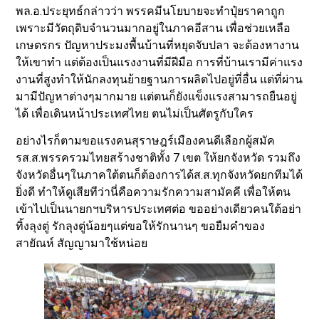
พล.อ.ประยุทธ์กล่าวว่า พรรคมีนโยบายจะทำปุ๋ยราคาถูก
เพราะมีวัตถุดิบจำนวนมากอยู่ในภาคอีสาน เพื่อช่วยเหลือ
เกษตรกร ปัญหาประมงพื้นบ้านที่หยุดจับปลา จะต้องหางาน
ให้เขาทำ แต่ต้องเป็นแรงงานที่มีฝีมือ การที่บ้านเรามีค่าแรง
งานที่สูงทำให้นักลงทุนย้ายฐานการผลิตไปอยู่ที่อื่น แต่ที่ผ่าน
มามีปัญหาต่างๆมากมาย แต่ตนก็ยังแข็งแรงสามารถยืนอยู่
ได้ เพื่อเดินหน้าประเทศไทย ตนไม่เป็นศัตรูกับใคร
อย่างไรก็ตามขอแรงคนสุราษฎร์เมืองคนดีเลือกผู้สมัค
รส.ส.พรรครวมไทยสร้างชาติทั้ง 7 เขต ให้ยกจังหวัด รวมถึง
จังหวัดอื่นๆในภาคใต้ตนก็ต้องการได้ส.ส.ทุกจังหวัดยกทีมได้
ยิ่งดี ทำให้ดูเสียทีว่านี่คือความรักความสามัคคี เพื่อให้ตน
เข้าไปเป็นนายกฯบริหารประเทศต่อ ขออย่างเดียวคนใต้อย่า
ทิ้งลุงตู่ รักลุงตู่น้อยๆแต่ขอให้รักนานๆ ขอยืมคำของ
สายัณห์ สัญญามาใช้หน่อย