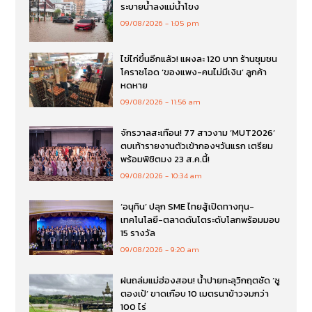
ระบายน้ำลงแม่น้ำโขง
09/08/2026
1:05 pm
ไข่ไก่ขึ้นอีกแล้ว! แผงละ 120 บาท ร้านชุมชน
โคราชโอด ‘ของแพง-คนไม่มีเงิน’ ลูกค้า
หดหาย
09/08/2026
11:56 am
จักรวาลสะเทือน! 77 สาวงาม ‘MUT2026’
ตบเท้ารายงานตัวเข้ากองฯวันแรก เตรียม
พร้อมพิชิตมง 23 ส.ค.นี้!
09/08/2026
10:34 am
‘อนุทิน’ ปลุก SME ไทยสู้เปิดทางทุน-
เทคโนโลยี-ตลาดดันโตระดับโลกพร้อมมอบ
15 รางวัล
09/08/2026
9:20 am
ฝนถล่มแม่ฮ่องสอน! น้ำปายทะลุวิกฤตซัด ‘ซู
ตองเป้’ ขาดเกือบ 10 เมตรนาข้าวจมกว่า
100 ไร่