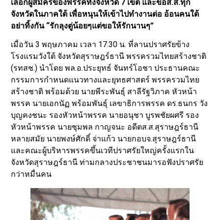
เลือกผู้สมัครของพรรคทั้งจังหวัด 7 เขต และขอส.ส.ทุก
จังหวัดในภาคใต้ เพื่อหนุนให้เข้าไปทำงานต่อ อ้อนคนใต้
อย่าทิ้งกัน “รักลุงตู่น้อยๆแต่ขอให้รักนานๆ”
เมื่อวัน 3 พฤษภาคม เวลา 17.30 น. ที่ลานปราศรัยข้าง
โรงแรมวังใต้ จังหวัดสุราษฎร์ธานี พรรครวมไทยสร้างชาติ
(รทสช.) นำโดย พล.อ.ประยุทธ์ จันทร์โอชา ประธานคณะ
กรรมการกำหนดแนวทางและยุทธศาสตร์ พรรครวมไทย
สร้างชาติ พร้อมด้วย นายพีระพันธุ์ สาลีรัฐวิภาค หัวหน้า
พรรค นายเอกนัฏ พร้อมพันธุ์ เลขาธิการพรรค ดร.ธนกร วัง
บุญคงชนะ รองหัวหน้าพรรค นายอนุชา บูรพชัยผศรี รอง
หัวหน้าพรรค นายชุมพล กาญจนะ อดีตส.ส.สุราษฎร์ธานี
หลายสมัย นายพงษ์ศักดิ์ จ่าแก้ว นายกอบจ.สุราษฎร์ธานี
และคณะผู้บริหารพรรคขึ้นเวทีปราศรัยใหญ่ครั้งแรกใน
จังหวัดสุราษฎร์ธานี ท่ามกลางประชาชนมารอฟังปราศรัย
กว่าหมื่นคน