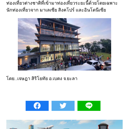
ท่องเที่ยวต่างชาติที่เข้ามาท่องเที่ยวระยะนี้ด้วยโดยเฉพาะ
นักท่องเที่ยวจาก มาเลเซีย สิงคโปร์ และอินโดนีเซีย
โดย…เจษฎา สิริโยทัย อ.เบตง จ.ยะลา