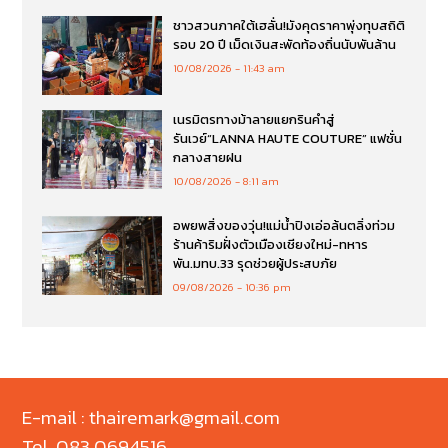
ชาวสวนภาคใต้เฮลั่น!มังคุดราคาพุ่งทุบสถิติ
รอบ 20 ปี เม็ดเงินสะพัดท้องถิ่นนับพันล้าน
10/08/2026
11:43 am
เนรมิตรทางม้าลายแยกรินคำสู่
รันเวย์“LANNA HAUTE COUTURE” แฟชั่น
กลางสายฝน
10/08/2026
8:11 am
อพยพสิ่งของวุ่น!แม่น้ำปิงเอ่อล้นตลิ่งท่วม
ร้านค้าริมฝั่งตัวเมืองเชียงใหม่-ทหาร
พัน.มทบ.33 รุดช่วยผู้ประสบภัย
09/08/2026
10:36 pm
E-mail : thairemark@gmail.com
Tel. 083 0694516