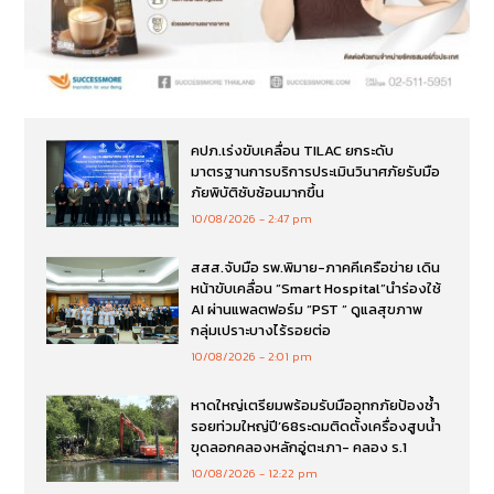
คปภ.เร่งขับเคลื่อน TILAC ยกระดับ
มาตรฐานการบริการประเมินวินาศภัยรับมือ
ภัยพิบัติซับซ้อนมากขึ้น
10/08/2026
2:47 pm
สสส.จับมือ รพ.พิมาย-ภาคคีเครือข่าย เดิน
หน้าขับเคลื่อน “Smart Hospital”นำร่องใช้
AI ผ่านแพลตฟอร์ม “PST ” ดูแลสุขภาพ
กลุ่มเปราะบางไร้รอยต่อ
10/08/2026
2:01 pm
หาดใหญ่เตรียมพร้อมรับมืออุทกภัยป้องซ้ำ
รอยท่วมใหญ่ปี’68ระดมติดตั้งเครื่องสูบน้ำ
ขุดลอกคลองหลักอู่ตะเภา- คลอง ร.1
10/08/2026
12:22 pm