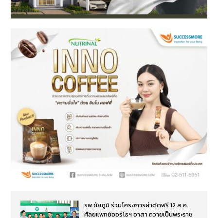
รพ.ชัยภูมิ ร่วมโครงการผ่าตัดฟรี 12 ส.ค.
ศัลยแพทย์ออร์โธฯ อาสา ถวายเป็นพระราช