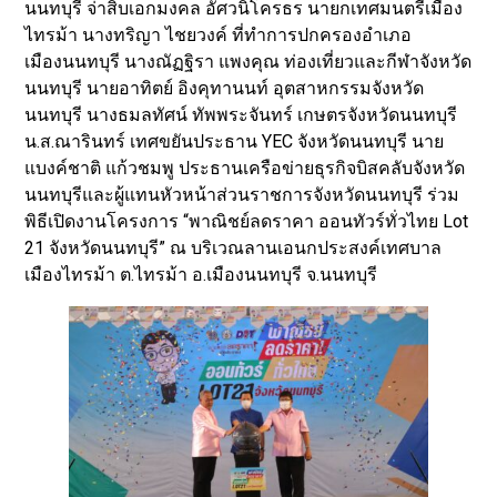
นนทบุรี จ่าสิบเอกมงคล อัศวนิโครธร นายกเทศมนตรีเมือง
ไทรม้า นางทริญา ไชยวงค์ ที่ทำการปกครองอำเภอ
เมืองนนทบุรี นางณัฏฐิรา แพงคุณ ท่องเที่ยวและกีฬาจังหวัด
นนทบุรี นายอาทิตย์ อิงคุทานนท์ อุตสาหกรรมจังหวัด
นนทบุรี นางธมลทัศน์ ทัพพระจันทร์ เกษตรจังหวัดนนทบุรี
น.ส.ณารินทร์ เทศขยันประธาน YEC จังหวัดนนทบุรี นาย
แบงค์ชาติ แก้วชมพู ประธานเครือข่ายธุรกิจบิสคลับจังหวัด
นนทบุรีและผู้แทนหัวหน้าส่วนราชการจังหวัดนนทบุรี ร่วม
พิธีเปิดงานโครงการ “พาณิชย์ลดราคา ออนทัวร์ทั่วไทย Lot
21 จังหวัดนนทบุรี” ณ บริเวณลานเอนกประสงค์เทศบาล
เมืองไทรม้า ต.ไทรม้า อ.เมืองนนทบุรี จ.นนทบุรี