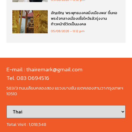
อัญเชิญ ‘พระพุทธมงคลมิ่งเมืองพล’ ขึ้นหอ
พระใจกลางเมืองเชื่อไหว้แล้วรุ่งงาน
ก้าวหน้าชีวิตเป็นมงคล
05/08/2026
11:12 pm
E-mail : thairemark@gmail.com
Tel. 083 0694516
583/3 ถนนเลียบคลองสอง แขวงบางชัน เขตคลองสามวา กรุงเทพฯ
10510
Total Visit :
1,018,548