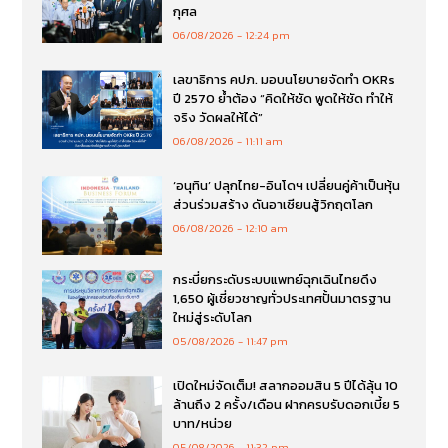
กุศล
06/08/2026
12:24 pm
เลขาธิการ คปภ. มอบนโยบายจัดทำ OKRs
ปี 2570 ย้ำต้อง “คิดให้ชัด พูดให้ชัด ทำให้
จริง วัดผลให้ได้”
06/08/2026
11:11 am
‘อนุทิน’ ปลุกไทย-อินโดฯ เปลี่ยนคู่ค้าเป็นหุ้น
ส่วนร่วมสร้าง ดันอาเซียนสู้วิกฤตโลก
06/08/2026
12:10 am
กระบี่ยกระดับระบบแพทย์ฉุกเฉินไทยดึง
1,650 ผู้เชี่ยวชาญทั่วประเทศปั้นมาตรฐาน
ใหม่สู่ระดับโลก
05/08/2026
11:47 pm
เปิดใหม่จัดเต็ม! สลากออมสิน 5 ปีได้ลุ้น 10
ล้านถึง 2 ครั้ง/เดือน ฝากครบรับดอกเบี้ย 5
บาท/หน่วย
05/08/2026
11:32 pm