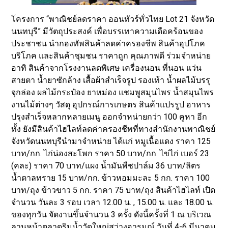
โครงการ “พาณิชย์ลดราคา ออนทัวร์ทั่วไทย Lot 21 จังหวัด
นนทบุรี” มีวัตถุประสงค์ เพื่อบรรเทาความเดือคร้อนของ
ประชาชน นำกองทัพสินค้าลดค่าครองชีพ สินค้าอุปโภค
บริโภค และสินค้าชุมชน ราคาถูก คุณภาพดี ร่วมจำหน่าย
อาทิ สินค้าจากโรงงานลดพิเศษ เครื่องนอน ที่นอน แว่น
สายตา น้ำยาซักล้าง เสื้อผ้าสำเร็จรูป รองเท้า น้ำผลไม้บรรุ
จุกล่อง ผลไม้กระป๋อง ยาหม่อง แชมพูสมุนไพร น้ำสมุนไพร
งานไม้ต่างๆ วัสดุ อุปกรณ์การเกษตร สินค้าแปรรูป อาหาร
ปรุงสำเร็จหลากหลายเมนู ออกจำหน่ายกว่า 100 คูหา อีก
ทั้ง ยังมีสินค้าไฮไลท์ลดค่าครองชีพที่ทางสำนักงานพาณิชย์
จังหวัดนนทบุรีนำมาจำหน่าย ได้แก่ หมูเนื้อแดง ราคา 125
บาท/กก. ไก่น่องสะโพก ราคา 50 บาท/กก. ไข่ไก่ เบอร์ 23
(คละ) ราคา 70 บาท/แผง น้ำมันพืชปาล์ม 36 บาท/ลิตร
น้ำตาลทราย 15 บาท/กก. ข้าวหอมมะละ 5 กก. ราคา 100
บาท/ถุง ข้าวขาว 5 กก. ราคา 75 บาท/ถุง สินค้าไฮไลท์ เปิด
จำนวน วันละ 3 รอบ เวลา 12.00 น. , 15.00 น. และ 18.00 น.
ของทุกวัน จัดงานขึ้นจำนวน 3 ครั้ง ดังนี้ครั้งที่ 1 ณ บริเวณ
ลานหน้าตลาดริมน้ำวัดใหญ่สว่างอารมณ์ วันที่ 4-6 มีนาคม