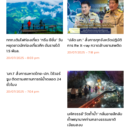
ททท.เติมไฟท่องเที่ยว “กรีน ซีซั่น” วัน
“ปลัด มท.” สั่งการทุกจังหวัดปฏิบัติ
หยุดยาวนักท่องเที่ยวคึก ดันรายได้
การ Re X-ray กวาดล้างยาเสพติด
1.5 พันล.
20/07/2025
7:18 pm
20/07/2025
8:03 pm
‘มท.1’ สั่งการมหาดไทย-ปภ. ใช้วอร์
รูม ติดตามสถานการณ์น้ำตลอด 24
ชั่วโมง
20/07/2025
7:04 pm
มหัศจรรย์“วัดถ้ำน้ำ” กลิ่นอายลึกลับ
ถ้ำพญานาคท่ามกลางธรรมชาติ
เงียบสงบ