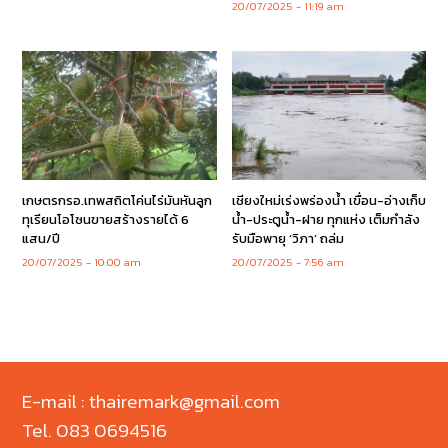
20/07/2025
11:19 am
เกษตรกรอ.เทพสถิตโค่นไร่มันหันลูก
เชียงใหม่เร่งพร่องน้ำ เขื่อน-อ่างเก็บ
ทุเรียนโอโซนขายสร้างรายได้ 6
น้ำ-ประตูน้ำ-ฝาย ทุกแห่ง เต็มกำลัง
แสน/ปี
รับมือพายุ ‘วิภา’ ถล่ม
20/07/2025
10:00 am
20/07/2025
7:56 am
E-mail : thairemark@gmail.com
Tel. 083 0694516