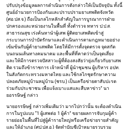
ปรับปรุงข้อมูลผลการดำเนินการดังกล่าวให้เป็นปัจจุบัน ทั้งนี้
ศูนย์อำนวยการป้องกันและปราบปรามยาเสพติดจังหวัด
(ศอ.ปส.จ.) ถือเป็นกลไกหลักสำคัญในการบูรณาการฝ่าย
ปกครองและหน่วยงานในพื้นที่ ทั้งตำรวจ ทหาร ป.ป.ส.
สาธารณสุข เร่งค้นหานำผู้เสพ ผู้ติดยาเสพติดเข้าสู่
กระบวนการบำบัดรักษาและดำเนินการตามกฎหมายอย่าง
เข้มข้นกับผู้ค้ายาเสพติด โดยให้มีการตั้งจุดตรวจ จุดสกัด
บนถนนเส้นทางคมนาคม และพื้นที่ที่คาดว่าเป็นจุดเสี่ยง
และให้มีการตรวจปัสสาวะผู้ที่ต้องสงสัยว่ายุ่งเกี่ยวกับยาเสพ
ติด รวมถึงข้าราชการ เจ้าหน้าที่ ผู้นำชุมชน ผู้บริหาร อปท.
ในสังกัดกระทรวงมหาดไทย และใช้กลไกชุดรักษาความ
ปลอดภัยหมู่บ้านหมู่บ้าน (ชรบ.) เป็นเครือข่ายตาสับปะรด
ร่วมกับประชาชน เพื่อแจ้งเบาะแสและสืบหาข่าว” นา
ยอรรษิษฐ์ กล่าว
นายอรรษิษฐ์ กล่าวเพิ่มเติมว่า มากไปกว่านั้น จะต้องดำเนิน
การในรูปแบบ “1 ผู้เสพต่อ 1 ผู้ค้า” ขยายผลการจับกุมผู้ค้า
รายย่อยในพื้นที่ไปสู่ผู้ค้ารายใหญ่หรือเครือข่ายรายสำคัญ
และให้อำเภอ (ศป.ปส.อ.) จัดทำบัญชีเป้าหมายรวบรวม