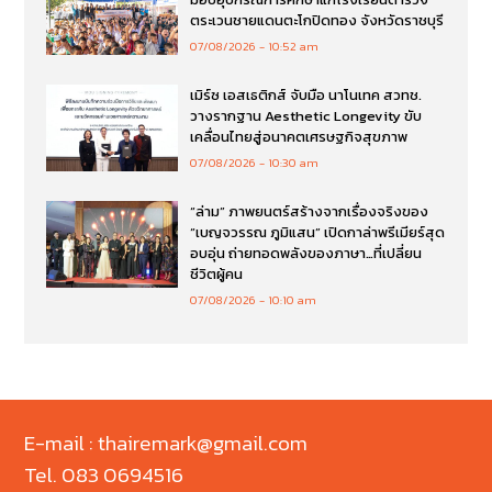
ตระเวนชายแดนตะโกปิดทอง จังหวัดราชบุรี
07/08/2026
10:52 am
เมิร์ซ เอสเธติกส์ จับมือ นาโนเทค สวทช.
วางรากฐาน Aesthetic Longevity ขับ
เคลื่อนไทยสู่อนาคตเศรษฐกิจสุขภาพ
07/08/2026
10:30 am
“ล่าม” ภาพยนตร์สร้างจากเรื่องจริงของ
“เบญจวรรณ ภูมิแสน” เปิดกาล่าพรีเมียร์สุด
อบอุ่น ถ่ายทอดพลังของภาษา…ที่เปลี่ยน
ชีวิตผู้คน
07/08/2026
10:10 am
E-mail : thairemark@gmail.com
Tel. 083 0694516