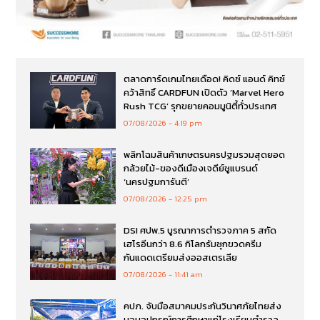
ตลาดการ์ดเกมไทยเดือด! คิดซ์ แอนด์ คิทซ์
คว้าสิทธิ์ CARDFUN เปิดตัว ‘Marvel Hero
Rush TCG’ รุกขยายคอมมูนิตี้ทั่วประเทศ
07/08/2026
4:19 pm
พลิกโฉมสินค้าเกษตรนครปฐมรวมสุดยอด
กล้วยไม้-ของดีเมืองเจดีย์ชูแบรนด์
‘นครปฐมการันตี’
07/08/2026
12:25 pm
DSI ศปพ.5 บูรณาการตำรวจภาค 5 สกัด
เฮโรอีนกว่า 8.6 กิโลกรัมซุกขวดครีม
กันแดดเตรียมส่งออสเตรเลีย
07/08/2026
11:41 am
คปภ. จับมือสมาคมประกันวินาศภัยไทยส่ง
มอบอุปกรณ์การศึกษาแก่โรงเรียนตำรวจ