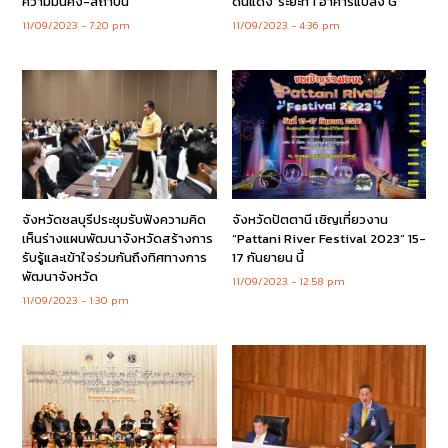
ความมั่นคง-สถาบัน
ดินแดง”ระยะที่ 1 อาคารแปลง G
11/09/2023
7:20 pm
11/09/2023
4:36 pm
จังหวัดชลบุรีประชุมรับฟังความคิด
จังหวัดปัตตานี เชิญเที่ยวงาน
เห็นร่างแผนพัฒนาจังหวัดสร้างการ
“Pattani River Festival 2023” 15-
รับรู้และเข้าใจร่วมกันถึงทิศทางการ
17 กันยายน นี้
พัฒนาจังหวัด
11/09/2023
12:58 pm
11/09/2023
1:30 pm