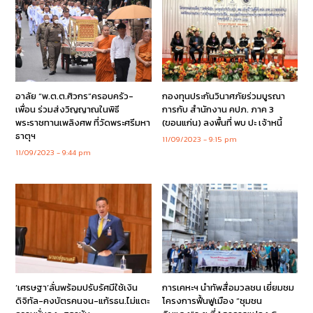
อาลัย “พ.ต.ต.ศิวกร”ครอบครัว-
กองทุนประกันวินาศภัยร่วมบูรณา
เพื่อน ร่วมส่งวิญญาณในพิธี
การกับ สำนักงาน คปภ. ภาค 3
พระราชทานเพลิงศพ ที่วัดพระศรีมหา
(ขอนแก่น) ลงพื้นที่ พบ ปะ เจ้าหนี้
ธาตุฯ
11/09/2023
9:15 pm
11/09/2023
9:44 pm
‘เศรษฐา’ลั่นพร้อมปรับรัศมีใช้เงิน
การเคหะฯ นำทัพสื่อมวลชน เยี่ยมชม
ดิจิทัล-คงบัตรคนจน-แก้รธน.ไม่แตะ
โครงการฟื้นฟูเมือง “ชุมชน