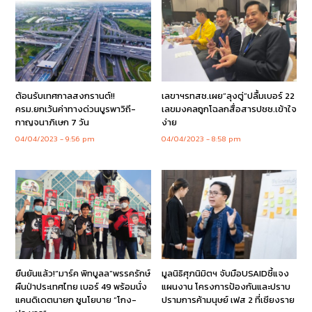
ต้อนรับเทศกาลสงกรานต์!!
เลขาฯรทสช.เผย”ลุงตู่”ปลื้มเบอร์ 22
ครม.ยกเว้นค่าทางด่วนบูรพาวิถี-
เลขมงคลถูกโฉลกสื่อสารปชช.เข้าใจ
กาญจนาภิเษก 7 วัน
ง่าย
04/04/2023
9:56 pm
04/04/2023
8:58 pm
ยืนยันแล้ว!“มาร์ค พิทบูลล”พรรครักษ์
มูลนิธิศุภนิมิตฯ จับมือUSAIDชี้แจง
ผืนป่าประเทศไทย เบอร์ 49 พร้อมนั่ง
แผนงาน โครงการป้องกันและปราบ
แคนดิเดตนายก ชูนโยบาย “โกง-
ปรามการค้ามนุษย์ เฟส 2 ที่เชียงราย