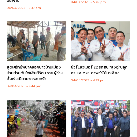
ประหาร”
04/04/2023
5:49 pm
04/04/2023
8:37 pm
สุดเศร้า!ไฟป่าคลอกชาวบ้านเมือง
ชัวร์แล้วเบอร์ 22 รทสช.“ลุงตู่”ปลุก
น่านช่วยดับไฟเสียชีวิต 1 ราย ผู้ว่าฯ
กระแส Y2K ภาพจำใช้หาเสียง
สั่งเร่งเยียวยาครอบครัว
04/04/2023
4:23 pm
04/04/2023
4:44 pm