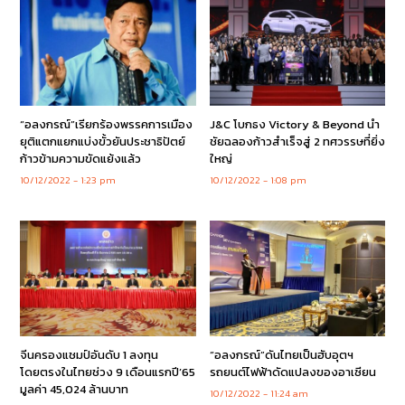
“อลงกรณ์”เรียกร้องพรรคการเมือง
J&C โบกธง Victory & Beyond นำ
ยุติแตกแยกแบ่งขั้วยันประชาธิปัตย์
ชัยฉลองก้าวสำเร็จสู่ 2 ทศวรรษที่ยิ่ง
ก้าวข้ามความขัดแย้งแล้ว
ใหญ่
10/12/2022
1:23 pm
10/12/2022
1:08 pm
จีนครองแชมป์อันดับ 1 ลงทุน
“อลงกรณ์”ดันไทยเป็นฮับอุตฯ
โดยตรงในไทยช่วง 9 เดือนแรกปี’65
รถยนต์ไฟฟ้าดัดแปลงของอาเซียน
มูลค่า 45,024 ล้านบาท
10/12/2022
11:24 am