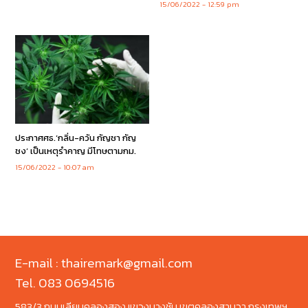
15/06/2022
12:59 pm
ประกาศศธ.’กลิ่น-ควัน กัญชา กัญ
ชง’ เป็นเหตุรำคาญ มีโทษตามกม.
15/06/2022
10:07 am
E-mail : thairemark@gmail.com
Tel. 083 0694516
583/3 ถนนเลียบคลองสอง แขวงบางชัน เขตคลองสามวา กรุงเทพฯ