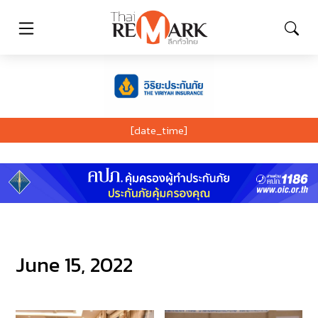
[date_time]
June 15, 2022