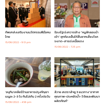
ทัพบกส่งเสริมงานนวัตกรรมฝีมือคน
ร้องรัฐเร่งกวาดล้าง “หมูลักลอบนำ
ไทย
เข้า” ซุกห้องเย็นให้สิ้นซากเสี่ยงโรค
ระบาด-สารเร่งเนื้อแดง
15/06/2022
9:13 pm
15/06/2022
7:25 pm
‘อนุทิน’เคลียร์ร้านอาหารปรุงกัญชา
ลีวาย สเตราส์ฯชู 3 แนวทาง“อากาศ
เมนูละ 2-3 ใบ กินไม่เกิน 2 ครั้งต่อวัน
คุณภาพ-ประหยัดน้ำ-วิจัยและพัฒนา
ผลิตภัณฑ์”
15/06/2022
4:56 pm