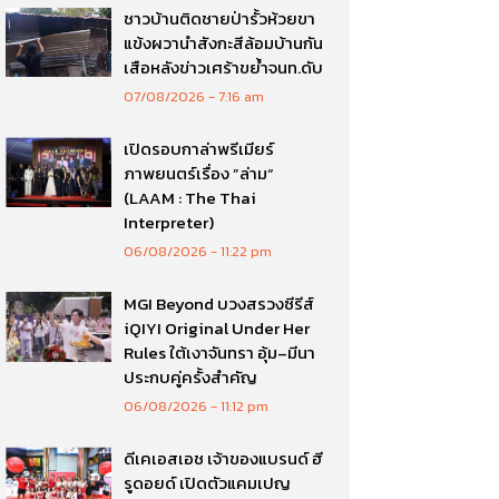
ชาวบ้านติดชายป่ารั้วห้วยขา
แข้งผวานำสังกะสีล้อมบ้านกัน
เสือหลังข่าวเศร้าขย้ำจนท.ดับ
07/08/2026
7:16 am
เปิดรอบกาล่าพรีเมียร์
ภาพยนตร์เรื่อง ”ล่าม“
(LAAM : The Thai
Interpreter)
06/08/2026
11:22 pm
MGI Beyond บวงสรวงซีรีส์
iQIYI Original Under Her
Rules ใต้เงาจันทรา อุ้ม–มีนา
ประกบคู่ครั้งสำคัญ
06/08/2026
11:12 pm
ดีเคเอสเอช เจ้าของแบรนด์ ฮี
รูดอยด์ เปิดตัวแคมเปญ