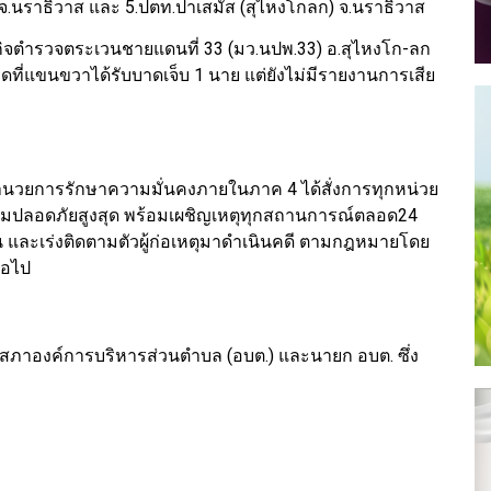
จ.นราธิวาส และ 5.ปตท.ปาเสมัส (สุไหงโกลก) จ.นราธิวาส
กิจตำรวจตระเวนชายแดนที่ 33 (มว.นปพ.33) อ.สุไหงโก-ลก
ที่แขนขวาได้รับบาดเจ็บ 1 นาย แต่ยังไม่มีรายงานการเสีย
อำนวยการรักษาความมั่นคงภายในภาค 4 ได้สั่งการทุกหน่วย
้มความปลอดภัยสูงสุด พร้อมเผชิญเหตุทุกสถานการณ์ตลอด24
น และเร่งติดตามตัวผู้ก่อเหตุมาดำเนินคดี ตามกฎหมายโดย
ต่อไป
มาชิกสภาองค์การบริหารส่วนตำบล (อบต.) และนายก อบต. ซึ่ง