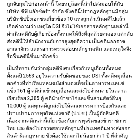
ถูกจับกุมไปก่อนหน้านี้ โดยหมูล็อตนี้นำไปส่งมอบให้กับ
บริษัท ซีพี แอ๊กซ์ตร้า จำกัด ซึ่งคดีนี้ปรากฎหลักฐานมีกลุ่ม
บริษัทชิปปิ้งเอกชนเกี่ยวข้อง 10 แห่งถูกดำเนินคดีไปแล้ว
เกิดคำถามว่า เหตุใด DSI จึงไม่ใช้เอกสารหลักฐานเหล่านี้
ดำเนินคดีกับผู้เกี่ยวข้องทั้งหมดให้ถึงที่สุดด้วยตนเอง แต่กลับ
ส่งคดีนี้ให้สำนักงานอัยการสูงสุดตีความเป็นคดีนอกราช
อาณาจักร และรอการตรวจสอบหลักฐานเพิ่ม และเหตุใดจึง
รื้อฟื้นคดีนี้ขึ้นมาอีกครั้ง
เป็นที่ทราบกันว่ากลุ่มคดีพิเศษเกี่ยวกับหมูเถื่อนทั้งหมด
ตั้งแต่ปี 2563 อยู่ในความรับผิดชอบของ DSI ทั้งคดีหมูเถื่อน
ตกค้างที่ท่าเรือแหลมฉบังสำแดงเท็จเป็นอาหารทะเลแช่
แข็ง 161 ตู้ คดีนำเข้าหมูเถื่อนและส่งไปจำหน่ายในตลาด
เรียบร้อย 2,385 ตู้ คดีนำเข้าขาไก่และชิ้นส่วนสัตว์อื่นๆ
10,000 ตู้ แต่ทุกคดีถูกส่งไปให้คณะกรรมการป้องกันและ
ปราบปรามการทุจริตแห่งชาติ (ป.ป.ช.) เป็นผู้ตัดสินคดี
เนื่องจากคดีเหล่านี้เกี่ยวข้องกับการทุจริตของข้าราชการ
ไทย และต้องไปตรวจสอบหลักฐานที่ประเทศต้นทางส่งออก
สินค้าผิดกฎหมาย ซึ่งต้องใช้เวลาไม่น้อยกว่า 1 ปี ที่สำคัญ