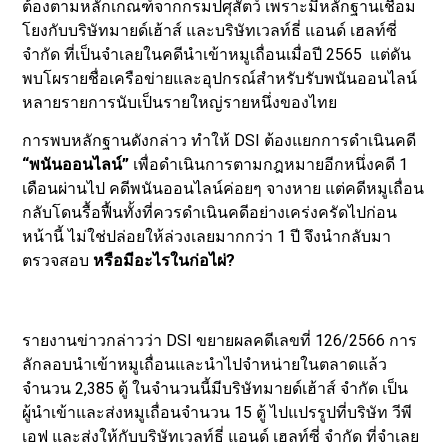
ต้องตามหลักเกณฑ์จากกรมปศุสัตว์ เพราะมีหลักฐานเชื่อม
โยงกับบริษัทมายด์เฮ้าส์ และบริษัทเวลท์ธี่ แอนด์ เฮลท์ซี่
จำกัด ที่เป็นจำเลยในคดีนำเข้าหมูเถื่อนเมื่อปี 2565 แต่ดัน
พบโผรายชื่อเครือข่ายและอุปกรณ์สำหรับรับพนันออนไลน์
หลายรายการนับเป็นรายใหญ่รายหนึ่งของไทย
การพบหลักฐานดังกล่าว ทำให้ DSI ต้องแยกการดำเนินคดี
“พนันออนไลน์”
เพื่อดำเนินการตามกฎหมายอีกหนึ่งคดี 1
เดือนผ่านไป คดีพนันออนไลน์ค่อยๆ จางหาย แต่คดีหมูเถื่อน
กลับโดนรื้อฟื้นทั้งที่ควรดำเนินคดีอย่างเคร่งครัดไปก่อน
หน้านี้ ไม่ใช่ปล่อยให้ล่วงเลยมากกว่า 1 ปี จึงนำกลับมา
ตรวจสอบ
หรือมีอะไรในก่อไผ่
?
รายงานข่าวกล่าวว่า DSI ขยายผลคดีเลขที่ 126/2566 การ
ลักลอบนำเข้าหมูเถื่อนและนำไปจำหน่ายในตลาดแล้ว
จำนวน 2,385 ตู้ ในจำนวนนี้มีบริษัทมายด์เฮ้าส์ จำกัด เป็น
ผู้นำเข้าและส่งหมูเถื่อนจำนวน 15 ตู้ ไปแปรรูปที่บริษัท วีพี
เอฟ และส่งให้กับบริษัทเวลท์ธี่ แอนด์ เฮลท์ซี่ จำกัด ที่จำเลย