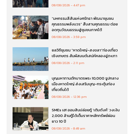
08/08/2026
4:47 pm
“มหกรรมสีสันแห่งศรัทธา พัฒนาชุมชน
คุณธรรมพลังบวร” สืบสานคุณธรรม ต่อย
อดทุนวัฒนธรรมสู่ชุมชนภาคใต้
08/08/2026
3:59 pm
ยลวิถีชุมชน “หาดใหญ่-สงขลา”ท่องเที่ยว
เชิงเกษตร สัมผัสมนต์เสน่ห์คลองอู่ตะเภา
08/08/2026
2:11 pm
บุญมหาทานตักบาตรพระ 10,000 รูปกลาง
เมืองหาดใหญ่ ส่งเสริมบุญ-กระตุ้นท่อง
เที่ยวถิ่นใต้
08/08/2026
12:36 pm
SMEs เฮ! ออมสินปล่อยกู้ ‘เติมตังค์’ วงเงิน
2,000 ล้านกู้ได้เต็มราคาหลักทรัพย์ผ่อน
ยาว 10 ปี
08/08/2026
8:49 am