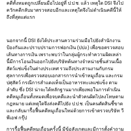
คดีทั้งหมดถูกเปลี่ยนมือไปอยู่ที่ ป.ป.ช. แล้ว เหตุใด DSI จึงไป
ควักคดีกลับมาตรวจสอบอีกและเหตุใดจึงไม่ดำเนินคดีนี้ให้
ถึงที่สุดแต่แรก
นอกจากนี้ DSI ยังได้ประสานความร่วมมือไปยังสำนักงาน
ป้องกันและปราบปรามการฟอกเงิน (ปปง.) เพื่อขอตรวจสอบ
เส้นทางการเงิน เพราะพบว่าในกลุ่มผู้กระทำความผิดเหล่า
นี้มีการโอนเงินออกไปยังบริษัทต้นทางจำหน่ายชิ้นส่วนเนื้อ
สัตว์แช่แข็งในต่างประเทศ รวมถึงประสานงานกับกรม
ศุลกากรเพื่อตรวจสอบเอกสารการนำเข้าหมูเถื่อน และกรม
ปศุสัตว์ กรณีการสำแดงเท็จเป็นอาหารทะเลแช่แข็ง ตาม
ลำดับ ซึ่ง DSI น่าจะได้หลักฐานมากเพียงพอในการดำเนิน
คดีหมูเถื่อนทั้งหมดเพื่อจบคดีและนำตัวคนผิดไปลงโทษตาม
กฎหมาย แต่เหตุใดจึงส่งคดีไปยัง ป.ป.ช. เป็นคนตัดสินชี้ขาด
และกลับมารื้อฟื้นคดีหมูเถื่อนใหม่ด้วยการเข้าตรวจบริษัท วี
พีเอฟ กรุ๊ป
การรื้อฟื้นคดีหมูเถื่อนครั้งนี้ มีข้อสังเกตและมีการตั้งคำถาม