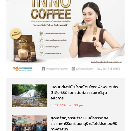
เปิดมนต์เสน่ห์ ‘น้ำตกโตนไพร’ พังงา เดินฝ่า
ป่าดิบ 650 เมตรสัมผัสธรรมชาติสุด
อลังการ
08/08/2026
6:00 pm
สุดเศร้า!ญาติรับร่าง 8 เหยื่อกราดยิง
ร.ร.เทพศริรินทร์ นนทบุรี กลับไปประกอบพิธี
ทางศาสนา