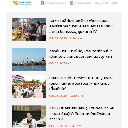
“มหกรรมสีสันแห่งศรัทธา พัฒนาชุมชน
คุณธรรมพลังบวร” สืบสานคุณธรรม ต่อย
อดทุนวัฒนธรรมสู่ชุมชนภาคใต้
08/08/2026
3:59 pm
ยลวิถีชุมชน “หาดใหญ่-สงขลา”ท่องเที่ยว
เชิงเกษตร สัมผัสมนต์เสน่ห์คลองอู่ตะเภา
08/08/2026
2:11 pm
บุญมหาทานตักบาตรพระ 10,000 รูปกลาง
เมืองหาดใหญ่ ส่งเสริมบุญ-กระตุ้นท่อง
เที่ยวถิ่นใต้
08/08/2026
12:36 pm
SMEs เฮ! ออมสินปล่อยกู้ ‘เติมตังค์’ วงเงิน
2,000 ล้านกู้ได้เต็มราคาหลักทรัพย์ผ่อน
ยาว 10 ปี
08/08/2026
8:49 am