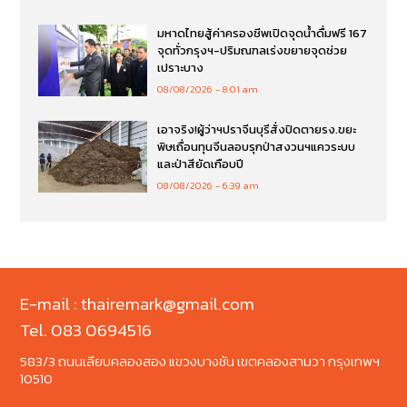
มหาดไทยสู้ค่าครองชีพเปิดจุดน้ำดื่มฟรี 167
จุดทั่วกรุงฯ-ปริมณฑลเร่งขยายจุดช่วย
เปราะบาง
08/08/2026
8:01 am
เอาจริง!ผู้ว่าฯปราจีนบุรีสั่งปิดตายรง.ขยะ
พิษเถื่อนทุนจีนลอบรุกป่าสงวนฯแควระบบ
และป่าสียัดเกือบปี
08/08/2026
6:39 am
E-mail : thairemark@gmail.com
Tel. 083 0694516
583/3 ถนนเลียบคลองสอง แขวงบางชัน เขตคลองสามวา กรุงเทพฯ
10510