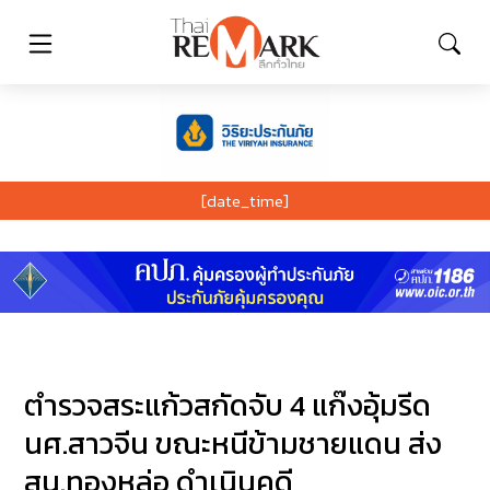
[date_time]
ตำรวจสระแก้วสกัดจับ 4 แก๊งอุ้มรีด
นศ.สาวจีน ขณะหนีข้ามชายแดน ส่ง
สน.ทองหล่อ ดำเนินคดี