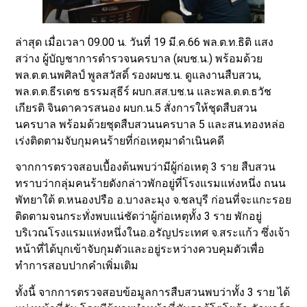
ล่าสุด เมื่อเวลา 09.00 น. วันที่ 19 มี.ค.66 พล.ต.ท.ธิติ แสง
สว่าง ผู้บัญชาการตำรวจนครบาล (ผบช.น.) พร้อมด้วย
พล.ต.ต.นพศิลป์ พูลสวัสดิ์ รองผบช.น. ดูแลงานสืบสวน,
พล.ต.ต.ธีรเดช ธรรมสุธีร์ ผบก.สส.บช.น และพล.ต.ต.ธวัช
เกียรติ จินดาควรสนอง ผบก.น.5 สั่งการให้ชุดสืบสวน
นครบาล พร้อมด้วยชุดสืบสวนนครบาล 5 และสน.ทองหล่อ
เร่งติดตามจับกุมคนร้ายที่ก่อเหตุมาดำเนินคดี
จากการตรวจสอบเบื้องต้นพบว่ามีผู้ก่อเหตุ 3 ราย สืบสวน
ทราบว่ากลุ่มคนร้ายดังกล่าวพักอยู่ที่โรงแรมแห่งหนึ่ง ถนน
พัทยาใต้ ต.หนองปรือ อ.บางละมุง จ.ชลบุรี ก่อนที่จะแกะรอย
ติดตามจนกระทั่งพบแน่ชัดว่าผู้ก่อเหตุทั้ง 3 ราย พักอยู่
บริเวณโรงแรมแห่งหนึ่งในอ.อรัญประเทศ จ.สระแก้ว ซึ่งเจ้า
หน้าที่ได้บุกเข้าจับกุมตัวและอยู่ระหว่างควบคุมตัวเพื่อ
ทำการสอบปากคำเพิ่มเติม
ทั้งนี้ จากการตรวจสอบข้อมูลการสืบสวนพบว่าทั้ง 3 ราย ได้