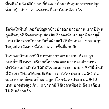
ที่เหลือไม่ถึง 400 บาท ก็ต้องมาหักค่าต้นทุนการเพาะปลูก
ทั้งค่าปุ๋ย ค่ายา ค่าแรงงาน ก็แทบไม่เหลืออะไร
อีกทั้งในพื้นที่ เจอกับปัญหาช้างป่าออกมารบกวน หากปีไหน
ถูกช้างบุกก็ต้องขาดทุนย่อยยับ จึงลองหันมาปลูกพืชอายุสั้น
แทน เนื่องจากมีตลาดรับซื้อผักผลไม้ที่บ้านตอนแขวน ต.สุข
ไพบูลย์ อ.เสิงสาง ซึ่งไม่ไกลจากพื้นที่มากนัก
ในช่วงหน้าหนาวปีนี้ สภาพอากาศเหมาะสม ที่จะปลูก
กะหล่ำปลี เพราะบริเวณนี้อากาศจะหนาวค่อนข้างนาน
ทำให้กะหล่ำเติบโตได้ดี มีโรคแมลงรบกวนน้อย ซึ่งปีนี้เป็นปี
ที่ 2 แล้ว ปีก่อนได้ผลผลิตดีมาก ตกไร่ละประมาณ 5-6 ตัน
ขณะที่ราคาก็ค่อนข้างดี อยู่ที่กิโลกรัมละประมาณ 9-10
บาท บางช่วงสูงเกิน 10 บาทก็มี ใช้เวลาเพียงไม่ถึง 3 เดือน
ได้เก็บเกี่ยวแล้ว