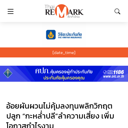
[date_time]
อ้อยผันผวนไม่คุ้มลงทุนพลิกวิกฤต
ปลูก “กะหล่ำปลี”ลำความเสี่ยง เพิ่ม
โอกาสกำไรงาม