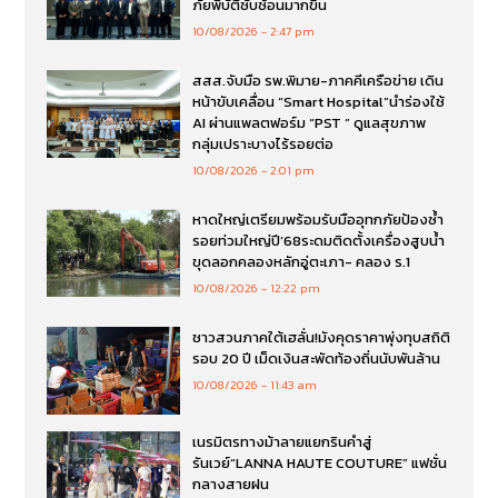
ภัยพิบัติซับซ้อนมากขึ้น
10/08/2026
2:47 pm
สสส.จับมือ รพ.พิมาย-ภาคคีเครือข่าย เดิน
หน้าขับเคลื่อน “Smart Hospital”นำร่องใช้
AI ผ่านแพลตฟอร์ม “PST ” ดูแลสุขภาพ
กลุ่มเปราะบางไร้รอยต่อ
10/08/2026
2:01 pm
หาดใหญ่เตรียมพร้อมรับมืออุทกภัยป้องซ้ำ
รอยท่วมใหญ่ปี’68ระดมติดตั้งเครื่องสูบน้ำ
ขุดลอกคลองหลักอู่ตะเภา- คลอง ร.1
10/08/2026
12:22 pm
ชาวสวนภาคใต้เฮลั่น!มังคุดราคาพุ่งทุบสถิติ
รอบ 20 ปี เม็ดเงินสะพัดท้องถิ่นนับพันล้าน
10/08/2026
11:43 am
เนรมิตรทางม้าลายแยกรินคำสู่
รันเวย์“LANNA HAUTE COUTURE” แฟชั่น
กลางสายฝน