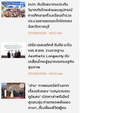
คปภ. จับมือสมาคมประกัน
วินาศภัยไทยส่งมอบอุปกรณ์
การศึกษาแก่โรงเรียนตำรวจ
ตระเวนชายแดนตะโกปิดทอง
จังหวัดราชบุรี
07/08/2026
10:52 am
เมิร์ซ เอสเธติกส์ จับมือ นาโน
เทค สวทช. วางรากฐาน
Aesthetic Longevity ขับ
เคลื่อนไทยสู่อนาคตเศรษฐกิจ
สุขภาพ
07/08/2026
10:30 am
“ล่าม” ภาพยนตร์สร้างจาก
เรื่องจริงของ “เบญจวรรณ
ภูมิแสน” เปิดกาล่าพรีเมียร์
สุดอบอุ่น ถ่ายทอดพลังของ
ภาษา…ที่เปลี่ยนชีวิตผู้คน