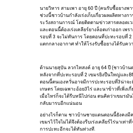
นายวิหาร สามเพา อายุ 60 ปี (คนรับซื้อยางพารา
ช่วงนี้ชาวบ้านกำลังเร่งเก็บเกี่ยวผลผลิตทางก
ระวังสถานการณ์ โดยติดตามข่าวสารตลอดเวลา 
และตอนนี้ต้องเร่งเคลียร์ยางล็อตเก่าออก เ
รอบที่ 3 จะไม่ทันการ โดยตอนที่ปะทะรอบที่
แตกกลางอากาศ ทำให้โรงรับซื้อยางได้รับคว
ด้านนายสุบัน ลวกไทสงค์ อายุ 64 ปี (ชาวบ้านต
หลังจากที่ปะทะรอบที่ 2 เขมรยิงปืนใหญ่และ
ตอนนี้ตนเองหวั่นอาจมีการปะทะรอบที่3น่าจะมี
เกษตร โดยเฉพาะอ้อย3ไร่ และนาข้าวที่เพิ่งเกี่
เมื่อไหร่ก็จะได้รีบหนีไปก่อน ตนคิดว่าเขมรมั
กลับมารบอีกแน่นอน
อย่างไรก็ตาม ชาวบ้านชายแดนตอนนี้ยังคงมีคว
เขมรไว้ใจไม่ได้จึงต้องรีบเร่งเคลียร์ไร่นาเท
การปะทะอีกจะได้ทันท่วงที.