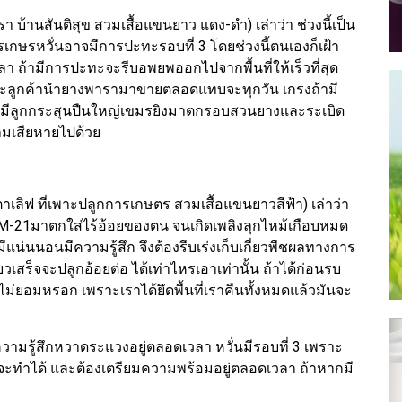
 บ้านสันติสุข สวมเสื้อแขนยาว แดง-ดำ) เล่าว่า ช่วงนี้เป็น
ารเกษรหวั่นอาจมีการปะทะรอบที่ 3 โดยช่วงนี้ตนเองก็เฝ้า
ถ้ามีการปะทะจะรีบอพยพออกไปจากพื้นที่ให้เร็วที่สุด
พราะลูกค้านำยางพารามาขายตลอดแทบจะทุกวัน เกรงถ้ามี
 2 มีลูกกระสุนปืนใหญ่เขมรยิงมาตกรอบสวนยางและระเบิด
ามเสียหายไปด้วย
าเลิฟ ที่เพาะปลูกการเกษตร สวมเสื้อแขนยาวสีฟ้า) เล่าว่า
BM-21มาตกใส่ไร้อ้อยของตน จนเกิดเพลิงลุกไหม้เกือบหมด
แน่นนอนมีความรู้สึก จึงต้องรีบเร่งเก็บเกี่ยวพืชผลทางการ
ยวเสร็จจะปลูกอ้อยต่อ ได้เท่าไหรเอาเท่านั้น ถ้าได้ก่อนรบ
นไม่ยอมหรอก เพราะเราได้ยึดพื้นที่เราคืนทั้งหมดแล้วมันจะ
ามรู้สึกหวาดระแวงอยู่ตลอดเวลา หวั่นมีรอบที่ 3 เพราะ
่าที่จะทำได้ และต้องเตรียมความพร้อมอยู่ตลอดเวลา ถ้าหากมี