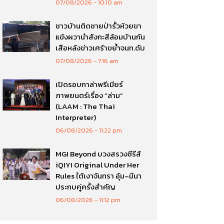
07/08/2026
10:10 am
ชาวบ้านติดชายป่ารั้วห้วยขา
แข้งผวานำสังกะสีล้อมบ้านกัน
เสือหลังข่าวเศร้าขย้ำจนท.ดับ
07/08/2026
7:16 am
เปิดรอบกาล่าพรีเมียร์
ภาพยนตร์เรื่อง ”ล่าม“
(LAAM : The Thai
Interpreter)
06/08/2026
11:22 pm
MGI Beyond บวงสรวงซีรีส์
iQIYI Original Under Her
Rules ใต้เงาจันทรา อุ้ม–มีนา
ประกบคู่ครั้งสำคัญ
06/08/2026
11:12 pm