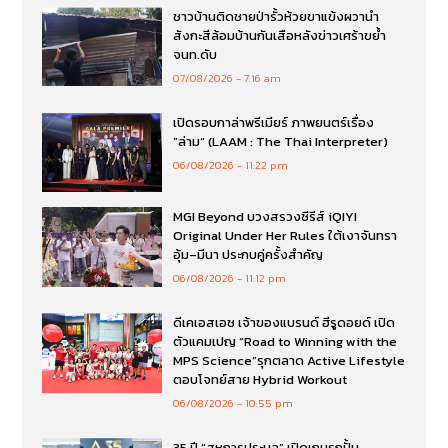
ชาวบ้านติดชายป่ารั้วห้วยขาแข้งผวานำ
สังกะสีล้อมบ้านกันเสือหลังข่าวเศร้าขย้ำ
จนท.ดับ
07/08/2026
7:16 am
เปิดรอบกาล่าพรีเมียร์ ภาพยนตร์เรื่อง
”ล่าม“ (LAAM : The Thai Interpreter)
06/08/2026
11:22 pm
MGI Beyond บวงสรวงซีรีส์ iQIYI
Original Under Her Rules ใต้เงาจันทรา
อุ้ม–มีนา ประกบคู่ครั้งสำคัญ
06/08/2026
11:12 pm
ดีเคเอสเอช เจ้าของแบรนด์ ฮีรูดอยด์ เปิด
ตัวแคมเปญ “Road to Winning with the
MPS Science”รุกตลาด Active Lifestyle
ตอบโจทย์สาย Hybrid Workout
06/08/2026
10:55 pm
35 ปี “สหการประมูล” เปิดเกมรุกปั้น