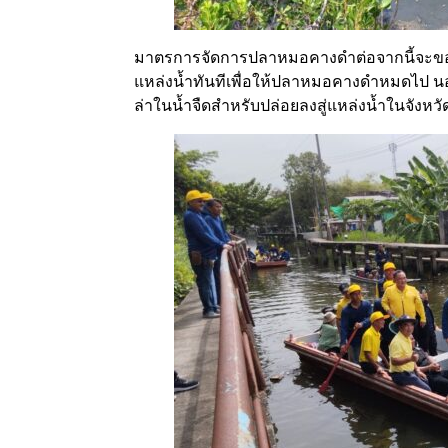
มาตรการจัดการปลาหมอคางดำต่อจากนี้จะขอ
แหล่งน้ำทันทีเพื่อให้ปลาหมอคางดำหมดไป นอกจา
ล่าในน้ำจืดสำหรับปล่อยลงสู่แหล่งน้ำในจัง