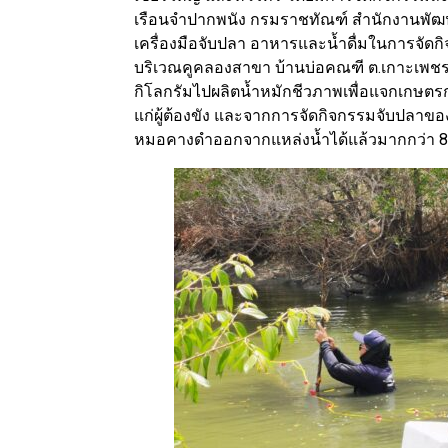
เรือนจำปากพนัง กรมราชทัณฑ์ สำนักงานพัฒนาท
เครื่องมือจับปลา อาหารและน้ำดื่มในการจัดกิจ
บริเวณคูคลองสาขา บ้านบ่อคณฑี ต.เกาะเพชร
กิโลกรัมไปผลิตน้ำหมักชีวภาพเพื่อแจกเกษตร
แก่ผู้ต้องขัง และจากการจัดกิจกรรมจับปลา
หมอคางดำออกจากแหล่งน้ำได้แล้วมากกว่า 8