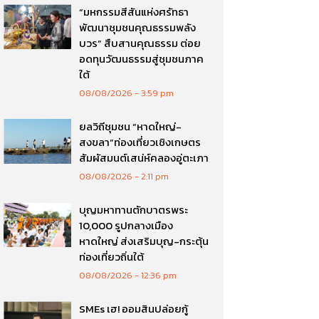
“มหกรรมสีสันแห่งศรัทธา
พัฒนาชุมชนคุณธรรมพลัง
บวร” สืบสานคุณธรรม ต่อย
อดทุนวัฒนธรรมสู่ชุมชนภาค
ใต้
08/08/2026
3:59 pm
ยลวิถีชุมชน “หาดใหญ่-
สงขลา”ท่องเที่ยวเชิงเกษตร
สัมผัสมนต์เสน่ห์คลองอู่ตะเภา
08/08/2026
2:11 pm
บุญมหาทานตักบาตรพระ
10,000 รูปกลางเมือง
หาดใหญ่ ส่งเสริมบุญ-กระตุ้น
ท่องเที่ยวถิ่นใต้
08/08/2026
12:36 pm
SMEs เฮ! ออมสินปล่อยกู้