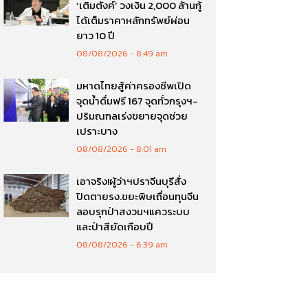
‘เติมตังค์’ วงเงิน 2,000 ล้านกู้
ได้เต็มราคาหลักทรัพย์ผ่อน
ยาว 10 ปี
08/08/2026
8:49 am
มหาดไทยสู้ค่าครองชีพเปิด
จุดน้ำดื่มฟรี 167 จุดทั่วกรุงฯ-
ปริมณฑลเร่งขยายจุดช่วย
เปราะบาง
08/08/2026
8:01 am
เอาจริง!ผู้ว่าฯปราจีนบุรีสั่ง
ปิดตายรง.ขยะพิษเถื่อนทุนจีน
ลอบรุกป่าสงวนฯแควระบบ
และป่าสียัดเกือบปี
08/08/2026
6:39 am