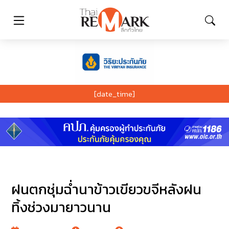
[date_time]
ฝนตกชุ่มฉ่ำนาข้าวเขียวขจีหลังฝน
ทิ้งช่วงมายาวนาน