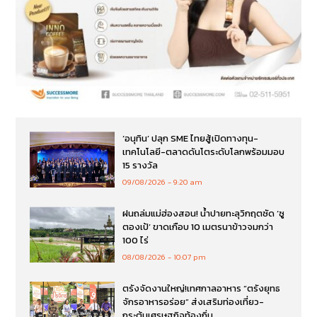
‘อนุทิน’ ปลุก SME ไทยสู้เปิดทางทุน-
เทคโนโลยี-ตลาดดันโตระดับโลกพร้อมมอบ
15 รางวัล
09/08/2026
9:20 am
ฝนถล่มแม่ฮ่องสอน! น้ำปายทะลุวิกฤตซัด ‘ซู
ตองเป้’ ขาดเกือบ 10 เมตรนาข้าวจมกว่า
100 ไร่
08/08/2026
10:07 pm
ตรังจัดงานใหญ่!เทศกาลอาหาร “ตรังยุทธ
จักรอาหารอร่อย” ส่งเสริมท่องเที่ยว-
กระตุ้นเศรษฐกิจท้องถิ่น