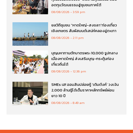
อดทุนวัฒนธรรมสู่ชุมชนภาคใต้
08/08/2026
3:59 pm
ยลวิถีชุมชน “หาดใหญ่-สงขลา”ท่องเที่ยว
เชิงเกษตร สัมผัสมนต์เสน่ห์คลองอู่ตะเภา
08/08/2026
2:11 pm
บุญมหาทานตักบาตรพระ 10,000 รูปกลาง
เมืองหาดใหญ่ ส่งเสริมบุญ-กระตุ้นท่อง
เที่ยวถิ่นใต้
08/08/2026
12:36 pm
SMEs เฮ! ออมสินปล่อยกู้ ‘เติมตังค์’ วงเงิน
2,000 ล้านกู้ได้เต็มราคาหลักทรัพย์ผ่อน
ยาว 10 ปี
08/08/2026
8:49 am