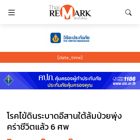
[date_time]
โรคไข้ดินระบาดอีสานใต้ล้มป่วยพุ่ง
คร่าชีวิตแล้ว 6 ศพ