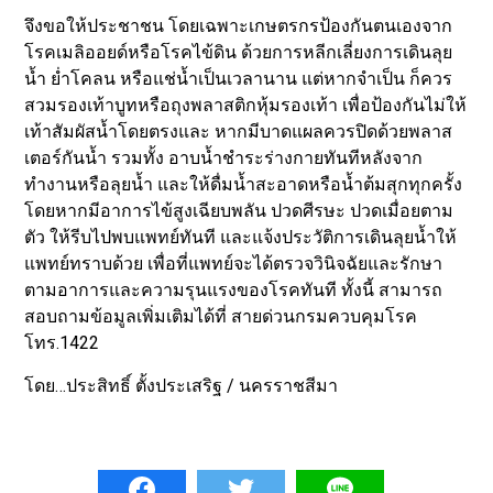
จึงขอให้ประชาชน โดยเฉพาะเกษตรกรป้องกันตนเองจาก
โรคเมลิออยด์หรือโรคไข้ดิน ด้วยการหลีกเลี่ยงการเดินลุย
น้ำ ย่ำโคลน หรือแช่น้ำเป็นเวลานาน แต่หากจำเป็น ก็ควร
สวมรองเท้าบูทหรือถุงพลาสติกหุ้มรองเท้า เพื่อป้องกันไม่ให้
เท้าสัมผัสน้ำโดยตรงและ หากมีบาดแผลควรปิดด้วยพลาส
เตอร์กันน้ำ รวมทั้ง อาบน้ำชำระร่างกายทันทีหลังจาก
ทำงานหรือลุยน้ำ และให้ดื่มน้ำสะอาดหรือน้ำต้มสุกทุกครั้ง
โดยหากมีอาการไข้สูงเฉียบพลัน ปวดศีรษะ ปวดเมื่อยตาม
ตัว ให้รีบไปพบแพทย์ทันที และแจ้งประวัติการเดินลุยน้ำให้
แพทย์ทราบด้วย เพื่อที่แพทย์จะได้ตรวจวินิจฉัยและรักษา
ตามอาการและความรุนแรงของโรคทันที ทั้งนี้ สามารถ
สอบถามข้อมูลเพิ่มเติมได้ที่ สายด่วนกรมควบคุมโรค
โทร.1422
โดย…ประสิทธิ์ ตั้งประเสริฐ / นครราชสีมา