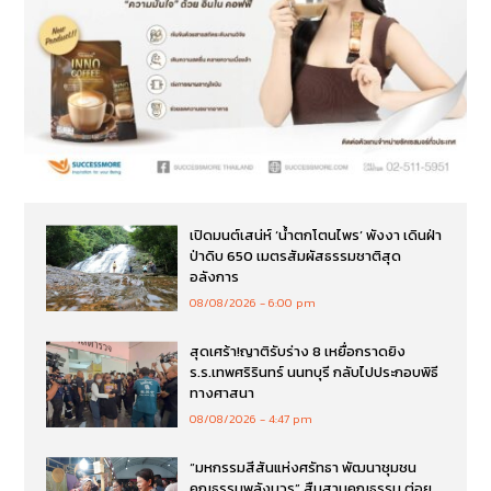
เปิดมนต์เสน่ห์ ‘น้ำตกโตนไพร’ พังงา เดินฝ่า
ป่าดิบ 650 เมตรสัมผัสธรรมชาติสุด
อลังการ
08/08/2026
6:00 pm
สุดเศร้า!ญาติรับร่าง 8 เหยื่อกราดยิง
ร.ร.เทพศริรินทร์ นนทบุรี กลับไปประกอบพิธี
ทางศาสนา
08/08/2026
4:47 pm
“มหกรรมสีสันแห่งศรัทธา พัฒนาชุมชน
คุณธรรมพลังบวร” สืบสานคุณธรรม ต่อย