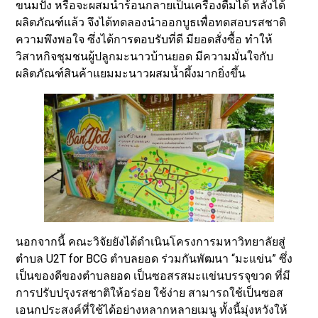
ขนมปัง หรือจะผสมน้ำร้อนกลายเป็นเครื่องดื่มได้ หลังได้
ผลิตภัณฑ์แล้ว จึงได้ทดลองนำออกบูธเพื่อทดสอบรสชาติ
ความพึงพอใจ ซึ่งได้การตอบรับที่ดี มียอดสั่งซื้อ ทำให้
วิสาหกิจชุมชนผู้ปลูกมะนาวบ้านยอด มีความมั่นใจกับ
ผลิตภัณฑ์สินค้าแยมมะนาวผสมน้ำผึ้งมากยิ่งขึ้น
นอกจากนี้ คณะวิจัยยังได้ดำเนินโครงการมหาวิทยาลัยสู่
ตำบล U2T for BCG ตำบลยอด ร่วมกันพัฒนา “มะแข่น” ซึ่ง
เป็นของดีของตำบลยอด เป็นซอสรสมะแข่นบรรจุขวด ที่มี
การปรับปรุงรสชาติให้อร่อย ใช้ง่าย สามารถใช้เป็นซอส
เอนกประสงค์ที่ใช้ได้อย่างหลากหลายเมนู ทั้งนี้มุ่งหวังให้