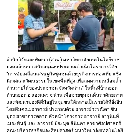
สำนักวิจัยและพัฒนา (สวพ.) มหาวิทยาลัยเทคโนโลยีราช
มงคลล้านนา สนับสนุนงบประมาณดำเนิกโครงการวิจัย
“การขับเคลื่อนเศรษฐกิจชุมชนด้วยธุรกิจการท่องเที่ยวเชิง
นิเวศและวัฒนธรรมในเขตพื้นที่สูง เพื่อลดความเหลื่อมล้ำ
ด้านรายได้ของประชาชน จังหวัดน่าน” ในพื้นที่บ้านยอด
ตำบลยอด อ.สองแคว จ.น่าน เพื่อช่วยชุมชนค้นหาศักยภาพ
และพัฒนาของดีที่มีอยู่ในชุมชนให้กลายเป็นรายได้ที่ยั่งยืน
โดยทีมคณะอาจารย์ ประกอบด้วย อาจารย์วรรณิดา ชิน
บุตร สาขาการตลาด หัวหน้าโครงการ อาจารย์ จารุนันท์
เมธะพันธุ์ และ อาจารย์ ปิยะนุช สินันตา สาขาศิลปศาสตร์
คณะบริหารธุรกิจและศิลปศาสตร์ มหาวิทยาลัยเทคโนโลยี