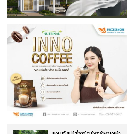
เปิดมนต์เสน่ห์ ‘น้ำตกโตนไพร’ พังงา เดินฝ่า