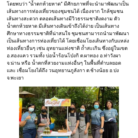
โดยพบว่า “น้ำตกห้วยหาด” มีศักยภาพที่จะนำมาพัฒนาเป็น
เส้นทางการท่องเที่ยวของชุมชนได้ เนื่องจาก ใกล้ชุมชน
เส้นทางสะดวก ตลอดเส้นทางมีวิวธรรมชาติงดงาม ตัว
น้ำตกห้วยหาด มีเส้นทางเดินเข้าถึงได้ง่าย เป็นเส้นทาง
ศึกษาทางธรรมชาติที่น่าสนใจ ชุมชนสามารถนำมาพัฒนา
เป็นเส้นทางการท่องเที่ยวได้ โดยเชื่อมโยงเส้นทางกับแหล่ง
ท่องเที่ยวอื่นๆ เช่น อุทยานแห่งชาติ ถ้ำสะเกิน ซึ่งอยู่ในเขต
อ.สองแคว รวมทั้ง บ่อน้ำร้อนโป่งกิ ต.ผาทอง อ.ท่าวังผา
จ.น่าน หรือ น้ำตกที่สวยงามแห่งอื่นๆ ในพื้นที่ตำบลยอด
และ เชื่อมโยงได้ถึง วนอุทยานภูลังกา ต.ช้างน้อย อ.ปง
จ.พะเยา