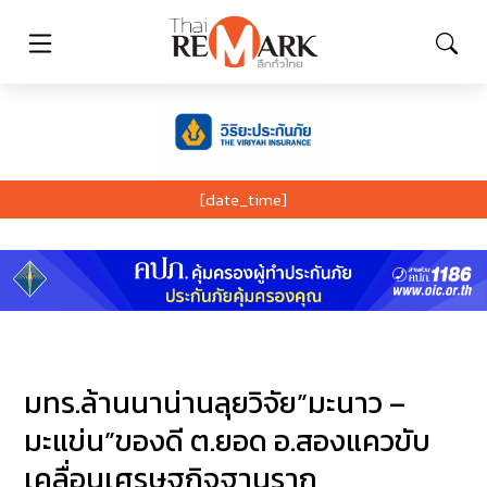
[date_time]
มทร.ล้านนาน่านลุยวิจัย”มะนาว –
มะแข่น”ของดี ต.ยอด อ.สองแควขับ
เคลื่อนเศรษฐกิจฐานราก