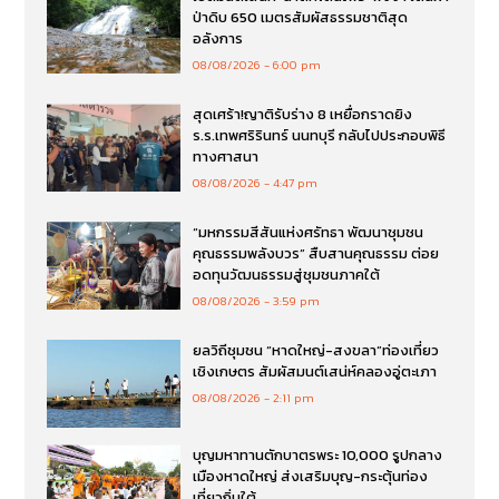
ป่าดิบ 650 เมตรสัมผัสธรรมชาติสุด
อลังการ
08/08/2026
6:00 pm
สุดเศร้า!ญาติรับร่าง 8 เหยื่อกราดยิง
ร.ร.เทพศริรินทร์ นนทบุรี กลับไปประกอบพิธี
ทางศาสนา
08/08/2026
4:47 pm
“มหกรรมสีสันแห่งศรัทธา พัฒนาชุมชน
คุณธรรมพลังบวร” สืบสานคุณธรรม ต่อย
อดทุนวัฒนธรรมสู่ชุมชนภาคใต้
08/08/2026
3:59 pm
ยลวิถีชุมชน “หาดใหญ่-สงขลา”ท่องเที่ยว
เชิงเกษตร สัมผัสมนต์เสน่ห์คลองอู่ตะเภา
08/08/2026
2:11 pm
บุญมหาทานตักบาตรพระ 10,000 รูปกลาง
เมืองหาดใหญ่ ส่งเสริมบุญ-กระตุ้นท่อง
เที่ยวถิ่นใต้