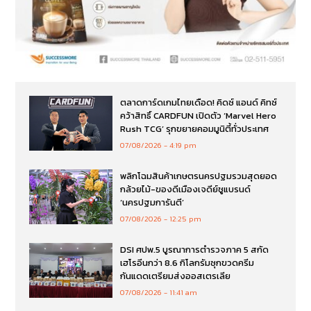
ตลาดการ์ดเกมไทยเดือด! คิดซ์ แอนด์ คิทซ์
คว้าสิทธิ์ CARDFUN เปิดตัว ‘Marvel Hero
Rush TCG’ รุกขยายคอมมูนิตี้ทั่วประเทศ
07/08/2026
4:19 pm
พลิกโฉมสินค้าเกษตรนครปฐมรวมสุดยอด
กล้วยไม้-ของดีเมืองเจดีย์ชูแบรนด์
‘นครปฐมการันตี’
07/08/2026
12:25 pm
DSI ศปพ.5 บูรณาการตำรวจภาค 5 สกัด
เฮโรอีนกว่า 8.6 กิโลกรัมซุกขวดครีม
กันแดดเตรียมส่งออสเตรเลีย
07/08/2026
11:41 am