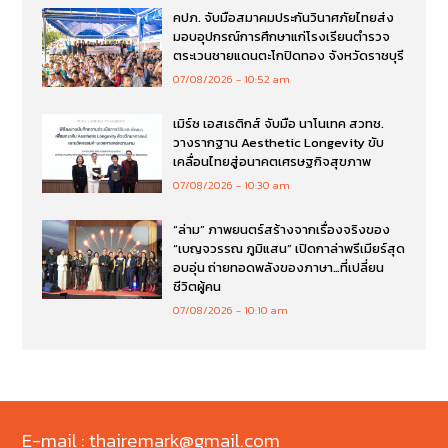
คปภ. จับมือสมาคมประกันวินาศภัยไทยส่ง
มอบอุปกรณ์การศึกษาแก่โรงเรียนตำรวจ
ตระเวนชายแดนตะโกปิดทอง จังหวัดราชบุรี
07/08/2026
10:52 am
เมิร์ซ เอสเธติกส์ จับมือ นาโนเทค สวทช.
วางรากฐาน Aesthetic Longevity ขับ
เคลื่อนไทยสู่อนาคตเศรษฐกิจสุขภาพ
07/08/2026
10:30 am
“ล่าม” ภาพยนตร์สร้างจากเรื่องจริงของ
“เบญจวรรณ ภูมิแสน” เปิดกาล่าพรีเมียร์สุด
อบอุ่น ถ่ายทอดพลังของภาษา…ที่เปลี่ยน
ชีวิตผู้คน
07/08/2026
10:10 am
E-mail : thairemark@gmail.com