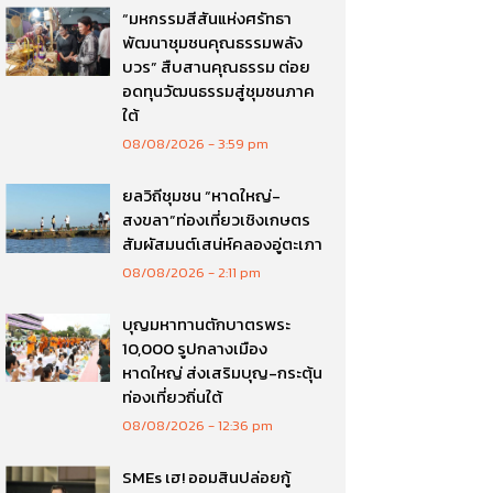
“มหกรรมสีสันแห่งศรัทธา
พัฒนาชุมชนคุณธรรมพลัง
บวร” สืบสานคุณธรรม ต่อย
อดทุนวัฒนธรรมสู่ชุมชนภาค
ใต้
08/08/2026
3:59 pm
ยลวิถีชุมชน “หาดใหญ่-
สงขลา”ท่องเที่ยวเชิงเกษตร
สัมผัสมนต์เสน่ห์คลองอู่ตะเภา
08/08/2026
2:11 pm
บุญมหาทานตักบาตรพระ
10,000 รูปกลางเมือง
หาดใหญ่ ส่งเสริมบุญ-กระตุ้น
ท่องเที่ยวถิ่นใต้
08/08/2026
12:36 pm
SMEs เฮ! ออมสินปล่อยกู้