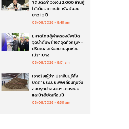
‘เติมตังค์’ วงเงิน 2,000 ล้านกู้
ได้เต็มราคาหลักทรัพย์ผ่อน
ยาว 10 ปี
08/08/2026
8:49 am
มหาดไทยสู้ค่าครองชีพเปิด
จุดน้ำดื่มฟรี 167 จุดทั่วกรุงฯ-
ปริมณฑลเร่งขยายจุดช่วย
เปราะบาง
08/08/2026
8:01 am
เอาจริง!ผู้ว่าฯปราจีนบุรีสั่ง
ปิดตายรง.ขยะพิษเถื่อนทุนจีน
ลอบรุกป่าสงวนฯแควระบบ
และป่าสียัดเกือบปี
08/08/2026
6:39 am