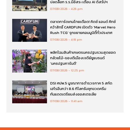
ปลดล็อก ร.ร.มีอิสระ เตือน AI ดิสรัปฯ
07/08/2026
4:26 pm
ตลาดการ์ดเกมไทยเดือด! คิดซ์ แอนด์ คิทซ์
คว้าสิทธิ์ CARDFUN เปิดตัว ‘Marvel Hero
Rush TCG’ รุกขยายคอมมูนิตี้ทั่วประเทศ
07/08/2026
4:19 pm
พลิกโฉมสินค้าเกษตรนครปฐมรวมสุดยอด
กล้วยไม้-ของดีเมืองเจดีย์ชูแบรนด์
‘นครปฐมการันตี’
07/08/2026
12:25 pm
DSI ศปพ.5 บูรณาการตำรวจภาค 5 สกัด
เฮโรอีนกว่า 8.6 กิโลกรัมซุกขวดครีม
กันแดดเตรียมส่งออสเตรเลีย
07/08/2026
11:41 am