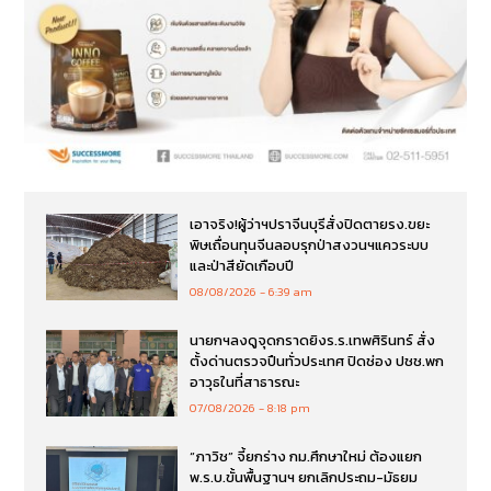
เอาจริง!ผู้ว่าฯปราจีนบุรีสั่งปิดตายรง.ขยะ
พิษเถื่อนทุนจีนลอบรุกป่าสงวนฯแควระบบ
และป่าสียัดเกือบปี
08/08/2026
6:39 am
นายกฯลงดูจุดกราดยิงร.ร.เทพศิรินทร์ สั่ง
ตั้งด่านตรวจปืนทั่วประเทศ ปิดช่อง ปชช.พก
อาวุธในที่สาธารณะ
07/08/2026
8:18 pm
“ภาวิช” จี้ยกร่าง กม.ศึกษาใหม่ ต้องแยก
พ.ร.บ.ขั้นพื้นฐานฯ ยกเลิกประถม-มัธยม