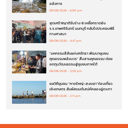
อลังการ
08/08/2026
6:00 pm
สุดเศร้า!ญาติรับร่าง 8 เหยื่อกราดยิง
ร.ร.เทพศริรินทร์ นนทบุรี กลับไปประกอบพิธี
ทางศาสนา
08/08/2026
4:47 pm
“มหกรรมสีสันแห่งศรัทธา พัฒนาชุมชน
คุณธรรมพลังบวร” สืบสานคุณธรรม ต่อย
อดทุนวัฒนธรรมสู่ชุมชนภาคใต้
08/08/2026
3:59 pm
ยลวิถีชุมชน “หาดใหญ่-สงขลา”ท่องเที่ยว
เชิงเกษตร สัมผัสมนต์เสน่ห์คลองอู่ตะเภา
08/08/2026
2:11 pm