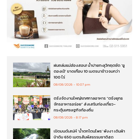
ฝนถล่มแม่ฮ่องสอน! น้ำปายทะลุวิกฤตซัด ‘ซู
ตองเป้’ ขาดเกือบ 10 เมตรนาข้าวจมกว่า
100 ไร่
08/08/2026
10:07 pm
ตรังจัดงานใหญ่!เทศกาลอาหาร “ตรังยุทธ
จักรอาหารอร่อย” ส่งเสริมท่องเที่ยว-
กระตุ้นเศรษฐกิจท้องถิ่น
08/08/2026
8:17 pm
เปิดมนต์เสน่ห์ ‘น้ำตกโตนไพร’ พังงา เดินฝ่า
ป่าดิบ 650 เมตรสัมผัสธรรมชาติสุด