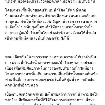
นครพนมยังต้องเฝ้าระวังตลอดเวลาเพื่อความไม่ประมาท
โดยเฉพาะพื้นที่ชายแดนริมแม่น้ำโขง ได้แก่ อำเภอ
บ้านแพง อำเภอท่าอุเทน อำเภอเมืองนครพนม และอำเภอ
ธาตุพนม ซึ่งเป็นพื้นที่เสี่ยงเกิดปัญหาน้ำรอการระบาย หาก
ระดับน้ำโขงเพิ่มสูงขึ้นจนทำให้การระบายน้ำจากลำน้ำ
สาขาลงสู่แม่น้ำโขงเป็นไปอย่างล่าช้า อาจส่งผลให้น้ำเอ่อ
เข้าท่วมพื้นที่ลุ่มและพื้นที่เกษตรริมฝั่งได้
ขณะเดียวกัน โครงการชลประทานนครพนมได้เร่งดำเนิน
การพร่องน้ำในลำน้ำสาขาของแม่น้ำโขงทุกสายอย่างต่อ
เนื่อง เพื่อเพิ่มศักยภาพในการรองรับปริมาณน้ำฝนที่อาจ
ไหลหลากลงมาเพิ่มเติม ลดความเสี่ยงที่ลำน้ำจะเอ่อล้นเข้า
ท่วมพื้นที่การเกษตรและชุมชนในพื้นที่ลุ่มต่ำ หากเกิดฝน
ตกหนักซ้ำอีกระลอก
เบื้องต้น จังหวัดนครพนมยังไม่พบสถานการณ์น้ำท่วมขังใน
วงกว้าง มีเพียงบางพื้นที่ที่ได้รับผลกระทบจากภาวะน้ำรอ