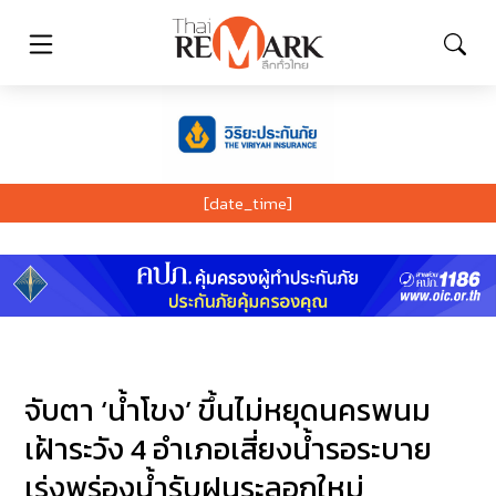
[date_time]
จับตา ‘น้ำโขง’ ขึ้นไม่หยุดนครพนม
เฝ้าระวัง 4 อำเภอเสี่ยงน้ำรอระบาย
เร่งพร่องน้ำรับฝนระลอกใหม่