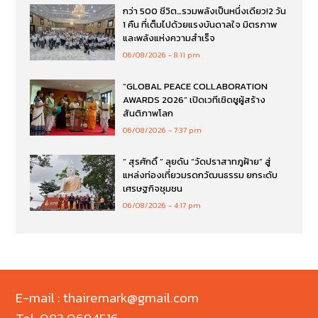
กว่า 500 ชีวิต…รวมพลังเป็นหนึ่งเดียว!2 วัน
1 คืน ที่เต็มไปด้วยแรงบันดาลใจ มิตรภาพ
และพลังแห่งความสำเร็จ
06/08/2026
8:11 pm
“GLOBAL PEACE COLLABORATION
AWARDS 2026” เปิดเวทีเชิดชูผู้สร้าง
สันติภาพโลก
06/08/2026
7:37 pm
“ สุรศักดิ์ ” ลุยดัน “วัดปราสาทภูฝ้าย” สู่
แหล่งท่องเที่ยวมรดกวัฒนธรรม ยกระดับ
เศรษฐกิจชุมชน
06/08/2026
4:17 pm
E-mail : thairemark@gmail.com