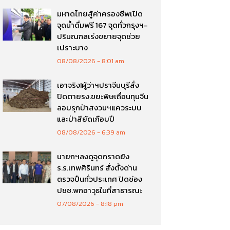
มหาดไทยสู้ค่าครองชีพเปิด
จุดน้ำดื่มฟรี 167 จุดทั่วกรุงฯ-
ปริมณฑลเร่งขยายจุดช่วย
เปราะบาง
08/08/2026
8:01 am
เอาจริง!ผู้ว่าฯปราจีนบุรีสั่ง
ปิดตายรง.ขยะพิษเถื่อนทุนจีน
ลอบรุกป่าสงวนฯแควระบบ
และป่าสียัดเกือบปี
08/08/2026
6:39 am
นายกฯลงดูจุดกราดยิง
ร.ร.เทพศิรินทร์ สั่งตั้งด่าน
ตรวจปืนทั่วประเทศ ปิดช่อง
ปชช.พกอาวุธในที่สาธารณะ
07/08/2026
8:18 pm