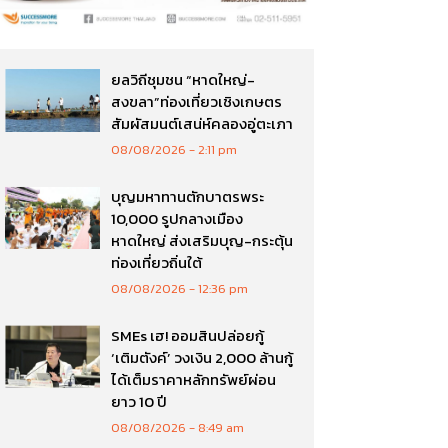
ยลวิถีชุมชน “หาดใหญ่-
สงขลา”ท่องเที่ยวเชิงเกษตร
สัมผัสมนต์เสน่ห์คลองอู่ตะเภา
08/08/2026
2:11 pm
บุญมหาทานตักบาตรพระ
10,000 รูปกลางเมือง
หาดใหญ่ ส่งเสริมบุญ-กระตุ้น
ท่องเที่ยวถิ่นใต้
08/08/2026
12:36 pm
SMEs เฮ! ออมสินปล่อยกู้
‘เติมตังค์’ วงเงิน 2,000 ล้านกู้
ได้เต็มราคาหลักทรัพย์ผ่อน
ยาว 10 ปี
08/08/2026
8:49 am