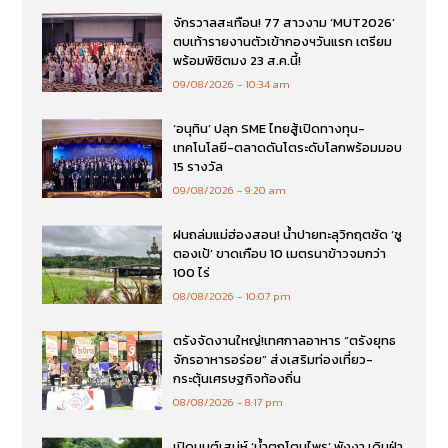
จักรวาลสะเทือน! 77 สาวงาม ‘MUT2026’
ตบเท้ารายงานตัวเข้ากองฯวันแรก เตรียม
พร้อมพิชิตมง 23 ส.ค.นี้!
09/08/2026
10:34 am
‘อนุทิน’ ปลุก SME ไทยสู้เปิดทางทุน-
เทคโนโลยี-ตลาดดันโตระดับโลกพร้อมมอบ
15 รางวัล
09/08/2026
9:20 am
ฝนถล่มแม่ฮ่องสอน! น้ำปายทะลุวิกฤตซัด ‘ซู
ตองเป้’ ขาดเกือบ 10 เมตรนาข้าวจมกว่า
100 ไร่
08/08/2026
10:07 pm
ตรังจัดงานใหญ่!เทศกาลอาหาร “ตรังยุทธ
จักรอาหารอร่อย” ส่งเสริมท่องเที่ยว-
กระตุ้นเศรษฐกิจท้องถิ่น
08/08/2026
8:17 pm
เปิดมนต์เสน่ห์ ‘น้ำตกโตนไพร’ พังงา เดินฝ่า