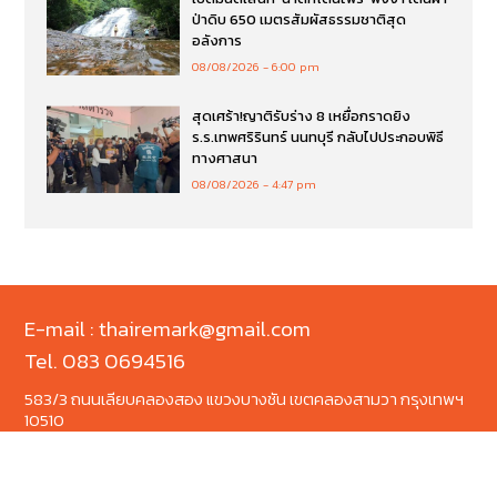
ป่าดิบ 650 เมตรสัมผัสธรรมชาติสุด
อลังการ
08/08/2026
6:00 pm
สุดเศร้า!ญาติรับร่าง 8 เหยื่อกราดยิง
ร.ร.เทพศริรินทร์ นนทบุรี กลับไปประกอบพิธี
ทางศาสนา
08/08/2026
4:47 pm
E-mail : thairemark@gmail.com
Tel. 083 0694516
583/3 ถนนเลียบคลองสอง แขวงบางชัน เขตคลองสามวา กรุงเทพฯ
10510