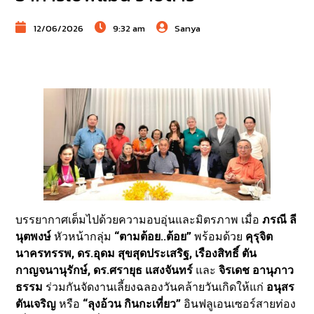
12/06/2026
9:32 am
Sanya
บรรยากาศเต็มไปด้วยความอบอุ่นและมิตรภาพ เมื่อ
ภรณี ลี
นุตพงษ์
หัวหน้ากลุ่ม
“ตามต้อย..ต้อย”
พร้อมด้วย
คุรุจิต
นาครทรรพ, ดร.อุดม สุขสุดประเสริฐ, เรืองสิทธิ์ ตัน
กาญจนานุรักษ์, ดร.ศรายุธ แสงจันทร์
และ
จิรเดช อานุภาว
ธรรม
ร่วมกันจัดงานเลี้ยงฉลองวันคล้ายวันเกิดให้แก่
อนุสร
ตันเจริญ
หรือ
“ลุงอ้วน กินกะเที่ยว”
อินฟลูเอนเซอร์สายท่อง