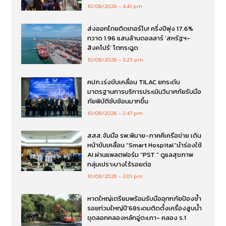
10/08/2026
4:41 pm
ส่งออกไทยติดเทอร์โบ! ครึ่งปีพุ่ง 17.6%
กวาด 1.96 แสนล้านดอลลาร์ ‘สหรัฐฯ-
สิงคโปร์’ โตกระฉูด
10/08/2026
3:23 pm
คปภ.เร่งขับเคลื่อน TILAC ยกระดับ
มาตรฐานการบริการประเมินวินาศภัยรับมือ
ภัยพิบัติซับซ้อนมากขึ้น
10/08/2026
2:47 pm
สสส.จับมือ รพ.พิมาย-ภาคคีเครือข่าย เดิน
หน้าขับเคลื่อน “Smart Hospital”นำร่องใช้
AI ผ่านแพลตฟอร์ม “PST ” ดูแลสุขภาพ
กลุ่มเปราะบางไร้รอยต่อ
10/08/2026
2:01 pm
หาดใหญ่เตรียมพร้อมรับมืออุทกภัยป้องซ้ำ
รอยท่วมใหญ่ปี’68ระดมติดตั้งเครื่องสูบน้ำ
ขุดลอกคลองหลักอู่ตะเภา- คลอง ร.1