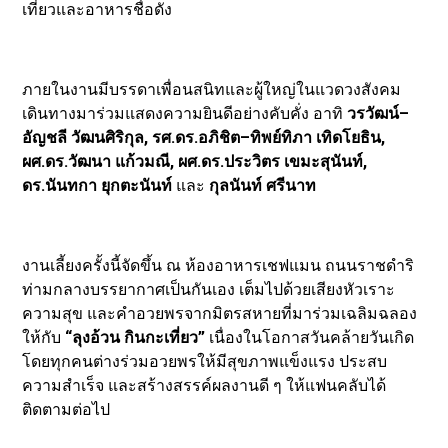
เที่ยวและอาหารชื่อดัง
ภายในงานมีบรรดาเพื่อนสนิทและผู้ใหญ่ในแวดวงสังคม
เดินทางมาร่วมแสดงความยินดีอย่างคับคั่ง อาทิ
วรวัฒน์–
อัญชลี วัฒนศิริกุล, รศ.ดร.อภิชิต–ทิพย์ทิภา เทิดโยธิน,
ผศ.ดร.วัฒนา แก้วมณี, ผศ.ดร.ประวิตร เขมะสุนันท์,
ดร.นันทกา ยุกตะนันท์
และ
กุลนันท์ ศรีนาท
งานเลี้ยงครั้งนี้จัดขึ้น ณ ห้องอาหารเชฟแมน ถนนราชดำริ
ท่ามกลางบรรยากาศเป็นกันเอง เต็มไปด้วยเสียงหัวเราะ
ความสุข และคำอวยพรจากมิตรสหายที่มาร่วมเฉลิมฉลอง
ให้กับ
“ลุงอ้วน กินกะเที่ยว”
เนื่องในโอกาสวันคล้ายวันเกิด
โดยทุกคนต่างร่วมอวยพรให้มีสุขภาพแข็งแรง ประสบ
ความสำเร็จ และสร้างสรรค์ผลงานดี ๆ ให้แฟนคลับได้
ติดตามต่อไป