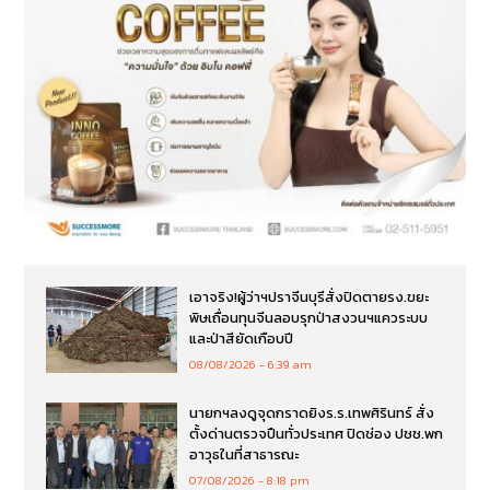
เอาจริง!ผู้ว่าฯปราจีนบุรีสั่งปิดตายรง.ขยะ
พิษเถื่อนทุนจีนลอบรุกป่าสงวนฯแควระบบ
และป่าสียัดเกือบปี
08/08/2026
6:39 am
นายกฯลงดูจุดกราดยิงร.ร.เทพศิรินทร์ สั่ง
ตั้งด่านตรวจปืนทั่วประเทศ ปิดช่อง ปชช.พก
อาวุธในที่สาธารณะ
07/08/2026
8:18 pm