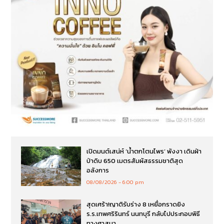
เปิดมนต์เสน่ห์ ‘น้ำตกโตนไพร’ พังงา เดินฝ่า
ป่าดิบ 650 เมตรสัมผัสธรรมชาติสุด
อลังการ
08/08/2026
6:00 pm
สุดเศร้า!ญาติรับร่าง 8 เหยื่อกราดยิง
ร.ร.เทพศริรินทร์ นนทบุรี กลับไปประกอบพิธี
ทางศาสนา