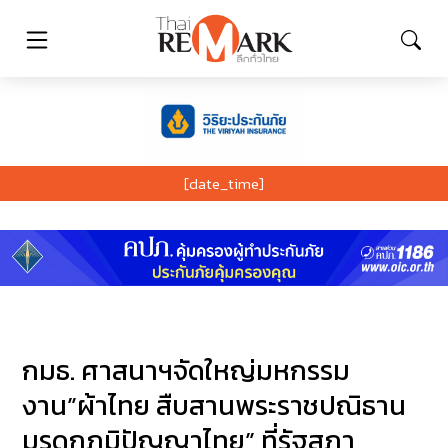
[date_time]
กมธ. ศาสนาฯจัดใหญ่มหกรรม
งาน”ผ้าไทย สืบสานพระราชปณิธาน
มรดกภูมิปัญญาไทย” ที่รัฐสภา