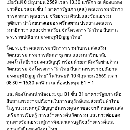
เมื่อวันที่ 8 มิถุนายน 2569 เวลา 13.30 นาฬิกา ณ ห้องแถลง
ข่าวสื่อมวลชน ชั้น 1 อาคารรัฐสภา (สส.) คณะกรรมาธิการ
การศาสนา คุณธรรม จริยธรรม ศิลปะและวัฒนธรรม
วุฒิสภา นำโดย
นางเอมอร ศรีกงพาน
ประธานคณะกร
รมาธิการฯ แถลงข่าวเตรียมจัดโครงการ “ผ้าไทย สืบสาน
พระราชปณิธาน มรดกภูมิปัญญาไทย”
โดยระบุว่า คณะกรรมาธิการฯ ร่วมกับกรมส่งเสริม
วัฒนธรรม กรมการพัฒนาชุมชน และมหาวิทยาลัย
เทคโนโลยีราชมงคลธัญบุรี พร้อมด้วยภาคีเครือข่ายด้าน
วัฒนธรรม จัดโครงการ “ผ้าไทย สืบสานพระราชปณิธาน
มรดกภูมิปัญญาไทย” ในวันพุธที่ 10 มิถุนายน 2569 เวลา
08.30 – 16.30 นาฬิกา ณ ห้องประชุม B1 – 1
และห้องโถงหน้าห้องประชุม B1 ชั้น B1 อาคารรัฐสภา เพื่อ
สืบสานพระราชปณิธานในการอนุรักษ์และส่งเสริมผ้าไทย
ในฐานะมรดกภูมิปัญญาอันทรงคุณค่าของชาติ ตลอดจนส่ง
เสริมการเรียนรู้ การสร้างสรรค์นวัตกรรม และการต่อยอด
ทุนทางวัฒนธรรมสู่การพัฒนาเศรษฐกิจสร้างสรรค์และ
ความยั่งยืนของสังคมไทย