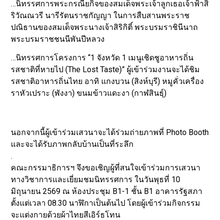
…นิทรรศการพระกรณียกิจของสมเด็จพระเจ้าลูกเธอเจ้าฟ้าสิ
ริวัณณวรี นารีรัตนราชกัญญา ในการสืบสานพระราช
ปณิธานของสมเด็จพระนางเจ้าสิริกิติ์ พระบรมราชินีนาถ
พระบรมราชชนนีพันปีหลวง
…นิทรรศการโครงการ “1 จังหวัด 1 เมนูเชิดชูอาหารถิ่น
รสชาติที่หายไป (The Lost Taste)” ผู้เข้าร่วมงานจะได้ชิม
รสชาติอาหารถิ่นไทย อาทิ แกงบวน (สิงห์บุรี) หมูคั่วเครื่อง
ราหัวเปราะ (พังงา) ขนมข้าวแดะงา (กาฬสินธุ์)
นอกจากนี้ผู้เข้าร่วมเสวนาจะได้ร่วมถ่ายภาพที่ Photo Booth
และจะได้รับภาพกลับบ้านเป็นที่ระลึก
.
คณะกรรมาธิการฯ จึงขอเชิญผู้ที่สนใจเข้าร่วมการเสวนา
ทางวิชาการและเยี่ยมชมนิทรรศการ ในวันพุธที่ 10
มิถุนายน 2569 ณ ห้องประชุม B1-1 ชั้น B1 อาคารรัฐสภา
ตั้งแต่เวลา 08.30 นาฬิกาเป็นต้นไป โดยผู้เข้าร่วมกิจกรรม
จะแต่งกายด้วยผ้าไทยสีเอิร์ธโทน