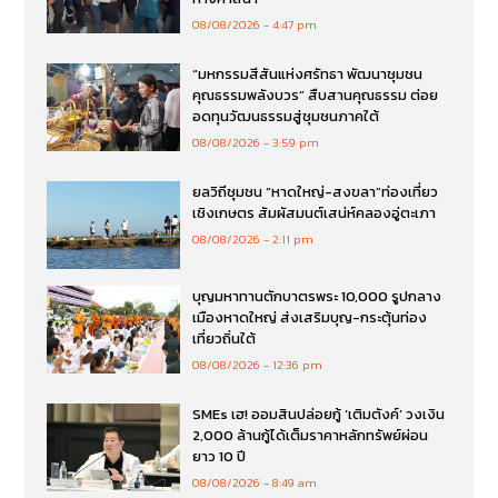
08/08/2026
4:47 pm
“มหกรรมสีสันแห่งศรัทธา พัฒนาชุมชน
คุณธรรมพลังบวร” สืบสานคุณธรรม ต่อย
อดทุนวัฒนธรรมสู่ชุมชนภาคใต้
08/08/2026
3:59 pm
ยลวิถีชุมชน “หาดใหญ่-สงขลา”ท่องเที่ยว
เชิงเกษตร สัมผัสมนต์เสน่ห์คลองอู่ตะเภา
08/08/2026
2:11 pm
บุญมหาทานตักบาตรพระ 10,000 รูปกลาง
เมืองหาดใหญ่ ส่งเสริมบุญ-กระตุ้นท่อง
เที่ยวถิ่นใต้
08/08/2026
12:36 pm
SMEs เฮ! ออมสินปล่อยกู้ ‘เติมตังค์’ วงเงิน
2,000 ล้านกู้ได้เต็มราคาหลักทรัพย์ผ่อน
ยาว 10 ปี
08/08/2026
8:49 am