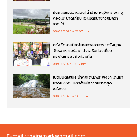
ฝนถล่มแม่ฮ่องสอน! น้ำปายทะลุวิกฤตซัด ‘ซู
ตองเป้’ ขาดเกือบ 10 เมตรนาข้าวจมกว่า
100 ไร่
08/08/2026
10:07 pm
ตรังจัดงานใหญ่!เทศกาลอาหาร “ตรังยุทธ
จักรอาหารอร่อย” ส่งเสริมท่องเที่ยว-
กระตุ้นเศรษฐกิจท้องถิ่น
08/08/2026
8:17 pm
เปิดมนต์เสน่ห์ ‘น้ำตกโตนไพร’ พังงา เดินฝ่า
ป่าดิบ 650 เมตรสัมผัสธรรมชาติสุด
อลังการ
08/08/2026
6:00 pm
E-mail : thairemark@gmail.com