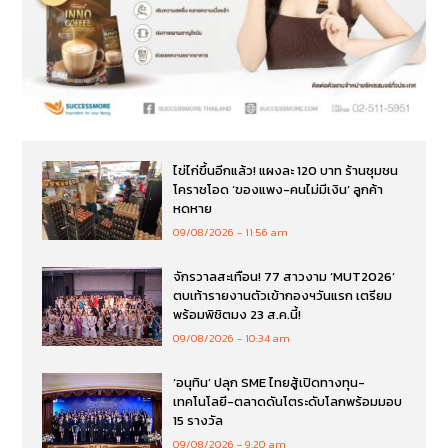
ไข่ไก่ขึ้นอีกแล้ว! แผงละ 120 บาท ร้านชุมชน
โคราชโอด ‘ของแพง-คนไม่มีเงิน’ ลูกค้า
หดหาย
09/08/2026
11:56 am
จักรวาลสะเทือน! 77 สาวงาม ‘MUT2026’
ตบเท้ารายงานตัวเข้ากองฯวันแรก เตรียม
พร้อมพิชิตมง 23 ส.ค.นี้!
09/08/2026
10:34 am
‘อนุทิน’ ปลุก SME ไทยสู้เปิดทางทุน-
เทคโนโลยี-ตลาดดันโตระดับโลกพร้อมมอบ
15 รางวัล
09/08/2026
9:20 am