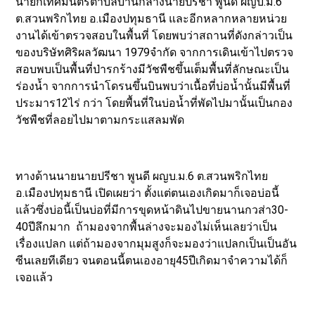
นายกเทศมนตรีตำบลบ้านกลางนายปรีชา พูนดี ผญบ.ม.6
ต.สวนพริกไทย อ.เมืองปทุมธานี และอีกหลากหลายหน่วย
งานได้เข้าตรวจสอบในพื้นที่ โดยพบว่าสถานที่ดังกล่าวเป็น
ของบริษัทศิริผลวัฒนา 1979จำกัด จากการเดินเข้าไปตรวจ
สอบพบเป็นพื้นที่ป่ารกร้างมีวัชพืชขึ้นเต็มพื้นที่ลักษณะเป็น
ร่องน้ำ จากการนำโดรนขึ้นบินพบว่าเนื้อที่บ่อน้ำนั้นมีพื้นที่
ประมาร12ไร่ กว่า โดยพื้นที่ในบ่อน้ำที่พัดไปมานั้นเป็นกอง
วัชพืชที่ลอยไปมาตามกระแสลมพัด
ทางด้านนายนายปรีชา พูนดี ผญบ.ม.6 ต.สวนพริกไทย
อ.เมืองปทุมธานี เปิดเผยว่า ตั้งแต่ตนเองเกิดมาก็เจอบ่อนี้
แล้วซึ่งบ่อนี้เป็นบ่อที่มีการขุดหน้าดินไปขายนานกวส่า30-
40ปีลึกมาก ถ้ามองจากพื้นล่างจะมองไม่เห็นเลยว่าเป็น
เรื่องแปลก แต่ถ้ามองจากมุมสูงก็จะมองว่าแปลกเป็นเป็นอัน
ซีนเลยทีเดียว จนตอนนี้ตนเองอายุ45ปีเกิดมาจำความได้ก็
เจอแล้ว