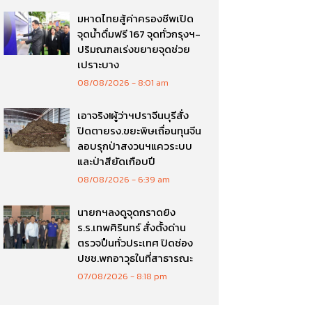
มหาดไทยสู้ค่าครองชีพเปิด
จุดน้ำดื่มฟรี 167 จุดทั่วกรุงฯ-
ปริมณฑลเร่งขยายจุดช่วย
เปราะบาง
08/08/2026
8:01 am
เอาจริง!ผู้ว่าฯปราจีนบุรีสั่ง
ปิดตายรง.ขยะพิษเถื่อนทุนจีน
ลอบรุกป่าสงวนฯแควระบบ
และป่าสียัดเกือบปี
08/08/2026
6:39 am
นายกฯลงดูจุดกราดยิง
ร.ร.เทพศิรินทร์ สั่งตั้งด่าน
ตรวจปืนทั่วประเทศ ปิดช่อง
ปชช.พกอาวุธในที่สาธารณะ
07/08/2026
8:18 pm