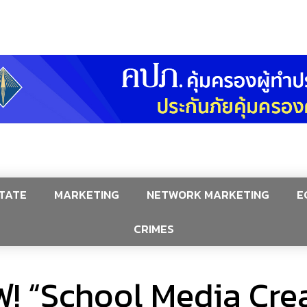
TATE
MARKETING
NETWORK MARKETING
E
CRIMES
ไฟ! “School Media Cr