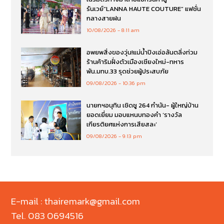
รันเวย์“LANNA HAUTE COUTURE” แฟชั่น
กลางสายฝน
10/08/2026
8:11 am
อพยพสิ่งของวุ่น!แม่น้ำปิงเอ่อล้นตลิ่งท่วม
ร้านค้าริมฝั่งตัวเมืองเชียงใหม่-ทหาร
พัน.มทบ.33 รุดช่วยผู้ประสบภัย
09/08/2026
10:36 pm
นายกฯอนุทิน เชิดชู 264 กำนัน- ผู้ใหญ่บ้าน
ยอดเยี่ยม มอบแหนบทองคำ ‘รางวัล
เกียรติยศแห่งการเสียสละ’
09/08/2026
9:13 pm
E-mail : thairemark@gmail.com
Tel. 083 0694516