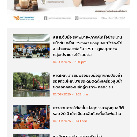
สสส.จับมือ รพ.พิมาย-ภาคคีเครือข่าย เดิน
หน้าขับเคลื่อน “Smart Hospital”นำร่องใช้
AI ผ่านแพลตฟอร์ม “PST ” ดูแลสุขภาพ
กลุ่มเปราะบางไร้รอยต่อ
10/08/2026
2:01 pm
หาดใหญ่เตรียมพร้อมรับมืออุทกภัยป้องซ้ำ
รอยท่วมใหญ่ปี’68ระดมติดตั้งเครื่องสูบน้ำ
ขุดลอกคลองหลักอู่ตะเภา- คลอง ร.1
10/08/2026
12:22 pm
ชาวสวนภาคใต้เฮลั่น!มังคุดราคาพุ่งทุบสถิติ
รอบ 20 ปี เม็ดเงินสะพัดท้องถิ่นนับพันล้าน
10/08/2026
11:43 am
เนรมิตรทางม้าลายแยกรินคำสู่