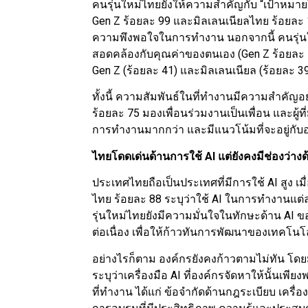
คนรุ่นใหม่ไทยยังให้ความสำคัญกับ “เป้าหมา
Gen Z ร้อยละ 99 และมิลเลนเนียลไทย ร้อยละ
ความพึงพอใจในการทำงาน นอกจากนี้ คนรุ่นให
สอดคล้องกับคุณค่าของตนเอง (Gen Z ร้อยละ 52
Gen Z (ร้อยละ 41) และมิลเลนเนียล (ร้อยละ 3
ทั้งนี้ ความสัมพันธ์ในที่ทำงานมีความสำคัญ
ร้อยละ 75 มองเพื่อนร่วมงานเป็นเพื่อน และผู้
การทำงานมากกว่า และมีแนวโน้มที่จะอยู่กับ
ไทยโดดเด่นด้านการใช้ AI แต่ยังคงมีช่องว่
ประเทศไทยถือเป็นประเทศที่มีการใช้ AI สูง เม
ไทย ร้อยละ 88 ระบุว่าใช้ AI ในการทำงานแต่ละว
รุ่นใหม่ไทยยังมีความมั่นใจในทักษะด้าน AI ข
ต่อเนื่อง เพื่อให้ก้าวทันการพัฒนาของเทคโนโ
อย่างไรก็ตาม องค์กรยังคงก้าวตามไม่ทัน โดยม
ระบุว่าเครื่องมือ AI ที่องค์กรจัดหาให้นั้นเพ
ที่ทำงาน ได้แก่ ข้อจำกัดด้านกฎระเบียบ เคร