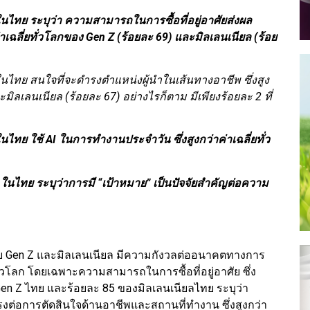
นไทย ระบุว่า ความสามารถในการซื้อที่อยู่อาศัยส่งผล
าเฉลี่ยทั่วโลกของ Gen Z (ร้อยละ 69) และมิลเลนเนียล (ร้อย
ในไทย สนใจที่จะดำรงตำแหน่งผู้นำในเส้นทางอาชีพ ซึ่งสูง
ะมิลเลนเนียล (ร้อยละ 67) อย่างไรก็ตาม มีเพียงร้อยละ 2 ที่
ไทย ใช้ AI ในการทำงานประจำวัน ซึ่งสูงกว่าค่าเฉลี่ยทั่ว
 ในไทย ระบุว่าการมี “เป้าหมาย” เป็นปัจจัยสำคัญต่อความ
 Gen Z และมิลเลนเนียล มีความกังวลต่ออนาคตทางการ
วโลก โดยเฉพาะความสามารถในการซื้อที่อยู่อาศัย ซึ่ง
n Z ไทย และร้อยละ 85 ของมิลเลนเนียลไทย ระบุว่า
งต่อการตัดสินใจด้านอาชีพและสถานที่ทำงาน ซึ่งสูงกว่า