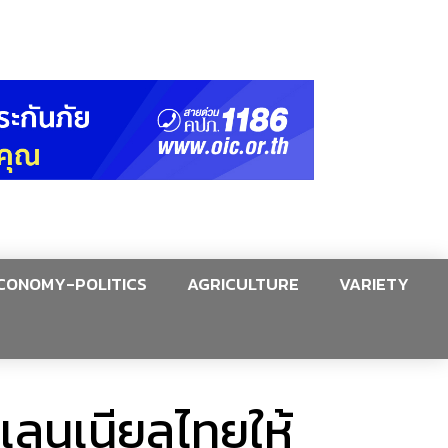
CONOMY-POLITICS
AGRICULTURE
VARIETY
เลนเนียลไทยให้