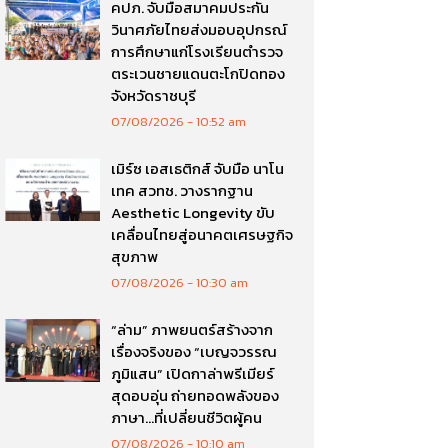
คปภ. จับมือสมาคมประกัน
วินาศภัยไทยส่งมอบอุปกรณ์
การศึกษาแก่โรงเรียนตำรวจ
ตระเวนชายแดนตะโกปิดทอง
จังหวัดราชบุรี
07/08/2026
10:52 am
เมิร์ซ เอสเธติกส์ จับมือ นาโน
เทค สวทช. วางรากฐาน
Aesthetic Longevity ขับ
เคลื่อนไทยสู่อนาคตเศรษฐกิจ
สุขภาพ
07/08/2026
10:30 am
“ล่าม” ภาพยนตร์สร้างจาก
เรื่องจริงของ “เบญจวรรณ
ภูมิแสน” เปิดกาล่าพรีเมียร์
สุดอบอุ่น ถ่ายทอดพลังของ
ภาษา…ที่เปลี่ยนชีวิตผู้คน
07/08/2026
10:10 am