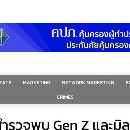
TATE
MARKETING
NETWORK MARKETING
E
CRIMES
สำรวจพบ Gen Z และมิล