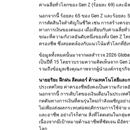
ค่าเฉลี่ยทั่วโลกของ Gen Z (ร้อยละ 69) และมิ
นอกจากนี้ ร้อยละ 65 ของ Gen Z และร้อยละ
การตัดสินใจสำคัญในชีวิต เช่น การสร้างครอบค
ทางการเงินของตนเอง เมื่อเทียบกับค่าเฉลี่ยท
ขณะที่ความกังวลอันดับหนึ่งของทั้ง Gen Z ไทย
ครองชีพ ซึ่งสอดคล้องกับแนวโน้มทั่วโลกที่ยังปร
ข้อมูลทั้งหมดนั้นมาจากผลสำรวจ 2026 Global G
เป็นปีที่ 15 โดยรวบรวมความคิดเห็นจาก Gen 
รวมถึงข้อมูลเชิงคุณภาพจากผู้นำองค์กรธุร
นายอริยะ ฝึกฝน ลีดเดอร์ ด้านเทคโนโลยีและ
ประเทศไทย ค่าครองชีพยังคงเป็นความกังวลอันดั
นอกจากนี้ การเติบโตของเงินเดือนในประเทศไทย
กดดันทางการเงินที่คนรุ่นใหม่กำลังเผชิญอย่
ไม่เพียงส่งผลกระทบต่อพฤติกรรมการใช้จ่าย แต
และอาชีพ อย่างไรก็ตาม สิ่งที่โดดเด่นในกลุ
เนื่องจากมีเป้าหมายด้านอาชีพที่ชัดเจน มีอัตร
โลก