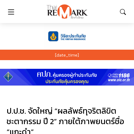
[date_time]
ป.ป.ช. จัดใหญ่ “ผลลัพธ์ทุจริตลิขิต
ชะตากรรม ปี 2” ภายใต้ภาพยนตร์ชื่อ
“แกะดำ”