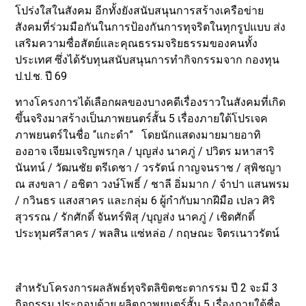
โปร่งใสในสังคม อีกทั้งยังสนับสนุนการสร้างเครือข่าย
สังคมที่ร่วมมือกันในการป้องกันการทุจริตในทุกรูปแบบ ส่ง
เสริมความซื่อสัตย์และคุณธรรมจริยธรรมของคนทั้ง
ประเทศ ซึ่งได้รับทุนสนับสนุนการทำกิจกรรมจาก กองทุน
ป.ป.ช. ปี 69
ทางโครงการได้เลือกผลของบางคดีเรื่องราวในสังคมที่เกิด
ขึ้นจริงมาสร้างเป็นภาพยนตร์สั้น 5 เรื่องภายใต้โปรเจค
ภาพยนตร์ในชื่อ “แกะดำ” โดยนักแสดงมายมายอาทิ
องอาจ เจียมเจริญพรกุล / บุญส่ง นาคภู่ / ปวิตร มหาสาริ
นันทน์ / วัฒนชัย ตรีเดชา / วรรัตน์ กาญจนราช / สุพิชญา
ณ สงขลา / อชิตา วงษ์โพธิ์ / ชาลี อิ่มมาก / จำปา แสนพรม
/ กวินธร แสงสาคร และกลุ่ม 6 ผู้กำกับมากฝีมือ เปลว ศิริ
สุวรรณ / รักศักดิ์ จันทร์พิสุ /บุญส่ง นาคภู่ / เชิดศักดิ์
ประทุมศรีสาคร / พลสิน แซ่หล่อ / กฤษณะ จิตรเนาวรัตน์
สำหรับโครงการผลลัพธ์ทุจริตลิขิตชะตากรรม ปี 2 จะมี 3
กิจกรรม ประกอบด้วย ผลิตภาพยนตร์สั้น 5 เรื่องภายใต้ชื่อ