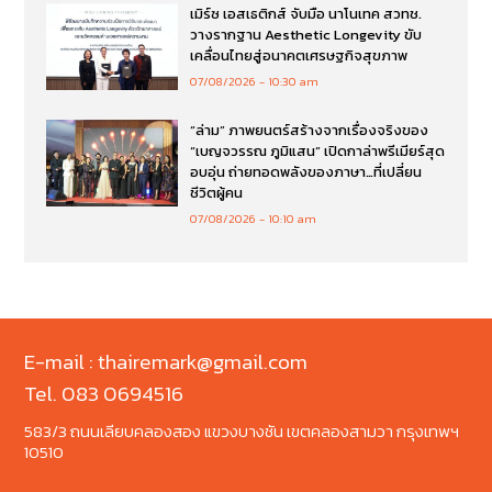
เมิร์ซ เอสเธติกส์ จับมือ นาโนเทค สวทช.
วางรากฐาน Aesthetic Longevity ขับ
เคลื่อนไทยสู่อนาคตเศรษฐกิจสุขภาพ
07/08/2026
10:30 am
“ล่าม” ภาพยนตร์สร้างจากเรื่องจริงของ
“เบญจวรรณ ภูมิแสน” เปิดกาล่าพรีเมียร์สุด
อบอุ่น ถ่ายทอดพลังของภาษา…ที่เปลี่ยน
ชีวิตผู้คน
07/08/2026
10:10 am
E-mail : thairemark@gmail.com
Tel. 083 0694516
583/3 ถนนเลียบคลองสอง แขวงบางชัน เขตคลองสามวา กรุงเทพฯ
10510