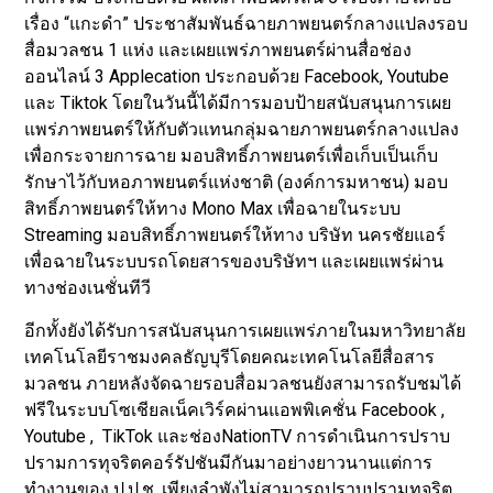
เรื่อง “แกะดำ” ประชาสัมพันธ์ฉายภาพยนตร์กลางแปลงรอบ
สื่อมวลชน 1 แห่ง และเผยแพร่ภาพยนตร์ผ่านสื่อช่อง
ออนไลน์ 3 Applecation ประกอบด้วย Facebook, Youtube
และ Tiktok โดยในวันนี้ได้มีการมอบป้ายสนับสนุนการเผย
แพร่ภาพยนตร์ให้กับตัวแทนกลุ่มฉายภาพยนตร์กลางแปลง
เพื่อกระจายการฉาย มอบสิทธิ์ภาพยนตร์เพื่อเก็บเป็นเก็บ
รักษาไว้กับหอภาพยนตร์แห่งชาติ (องค์การมหาชน) มอบ
สิทธิ์ภาพยนตร์ให้ทาง Mono Max เพื่อฉายในระบบ
Streaming มอบสิทธิ์ภาพยนตร์ให้ทาง บริษัท นครชัยแอร์
เพื่อฉายในระบบรถโดยสารของบริษัทฯ และเผยแพร่ผ่าน
ทางช่องเนชั่นทีวี
อีกทั้งยังได้รับการสนับสนุนการเผยแพร่ภายในมหาวิทยาลัย
เทคโนโลยีราชมงคลธัญบุรีโดยคณะเทคโนโลยีสื่อสาร
มวลชน ภายหลังจัดฉายรอบสื่อมวลชนยังสามารถรับชมได้
ฟรีในระบบโซเชียลเน็คเวิร์คผ่านแอพพิเคชั่น Facebook ,
Youtube , TikTok และช่องNationTV การดำเนินการปราบ
ปรามการทุจริตคอร์รัปชันมีกันมาอย่างยาวนานแต่การ
ทำงานของ ป.ป.ช. เพียงลำพังไม่สามารถปราบปรามทุจริต