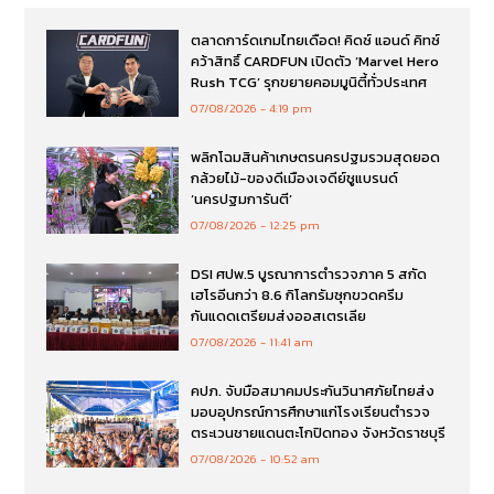
ตลาดการ์ดเกมไทยเดือด! คิดซ์ แอนด์ คิทซ์
คว้าสิทธิ์ CARDFUN เปิดตัว ‘Marvel Hero
Rush TCG’ รุกขยายคอมมูนิตี้ทั่วประเทศ
07/08/2026
4:19 pm
พลิกโฉมสินค้าเกษตรนครปฐมรวมสุดยอด
กล้วยไม้-ของดีเมืองเจดีย์ชูแบรนด์
‘นครปฐมการันตี’
07/08/2026
12:25 pm
DSI ศปพ.5 บูรณาการตำรวจภาค 5 สกัด
เฮโรอีนกว่า 8.6 กิโลกรัมซุกขวดครีม
กันแดดเตรียมส่งออสเตรเลีย
07/08/2026
11:41 am
คปภ. จับมือสมาคมประกันวินาศภัยไทยส่ง
มอบอุปกรณ์การศึกษาแก่โรงเรียนตำรวจ
ตระเวนชายแดนตะโกปิดทอง จังหวัดราชบุรี
07/08/2026
10:52 am