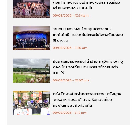
ตบเท้ารายงานตัวเข้ากองฯวันแรก เตรียม
พร้อมพิชิตมง 23 ส.ค.นี้!
09/08/2026
10:34 am
‘อนุทิน’ ปลุก SME ไทยสู้เปิดทางทุน-
เทคโนโลยี-ตลาดดันโตระดับโลกพร้อมมอบ
15 รางวัล
09/08/2026
9:20 am
ฝนถล่มแม่ฮ่องสอน! น้ำปายทะลุวิกฤตซัด ‘ซู
ตองเป้’ ขาดเกือบ 10 เมตรนาข้าวจมกว่า
100 ไร่
08/08/2026
10:07 pm
ตรังจัดงานใหญ่!เทศกาลอาหาร “ตรังยุทธ
จักรอาหารอร่อย” ส่งเสริมท่องเที่ยว-
กระตุ้นเศรษฐกิจท้องถิ่น
08/08/2026
8:17 pm