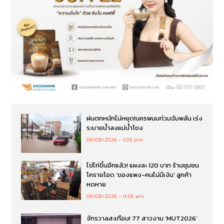
ฝนตกหนักไม่หยุด!นครพนมท่วมฉับพลัน เร่ง
ระบายน้ำลงแม่น้ำโขง
09/08/2026
1:05 pm
ไข่ไก่ขึ้นอีกแล้ว! แผงละ 120 บาท ร้านชุมชน
โคราชโอด ‘ของแพง-คนไม่มีเงิน’ ลูกค้า
หดหาย
09/08/2026
11:56 am
จักรวาลสะเทือน! 77 สาวงาม ‘MUT2026’