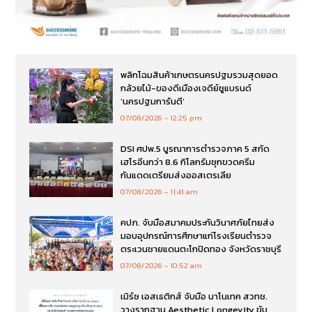
พลิกโฉมสินค้าเกษตรนครปฐมรวมสุดยอด
กล้วยไม้-ของดีเมืองเจดีย์ชูแบรนด์
‘นครปฐมการันตี’
07/08/2026
12:25 pm
DSI ศปพ.5 บูรณาการตำรวจภาค 5 สกัด
เฮโรอีนกว่า 8.6 กิโลกรัมซุกขวดครีม
กันแดดเตรียมส่งออสเตรเลีย
07/08/2026
11:41 am
คปภ. จับมือสมาคมประกันวินาศภัยไทยส่ง
มอบอุปกรณ์การศึกษาแก่โรงเรียนตำรวจ
ตระเวนชายแดนตะโกปิดทอง จังหวัดราชบุรี
07/08/2026
10:52 am
เมิร์ซ เอสเธติกส์ จับมือ นาโนเทค สวทช.
วางรากฐาน Aesthetic Longevity ขับ