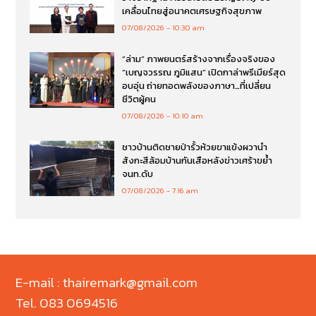
เคลื่อนไทยสู่อนาคตเศรษฐกิจสุขภาพ
07/08/2026
10:30 am
“ล่าม” ภาพยนตร์สร้างจากเรื่องจริงของ
“เบญจวรรณ ภูมิแสน” เปิดกาล่าพรีเมียร์สุด
อบอุ่น ถ่ายทอดพลังของภาษา…ที่เปลี่ยน
ชีวิตผู้คน
07/08/2026
10:10 am
ชาวบ้านติดชายป่ารั้วห้วยขาแข้งผวานำ
สังกะสีล้อมบ้านกันเสือหลังข่าวเศร้าขย้ำ
จนท.ดับ
07/08/2026
7:16 am
E-mail : thairemark@gmail.com
Tel. 083 0694516