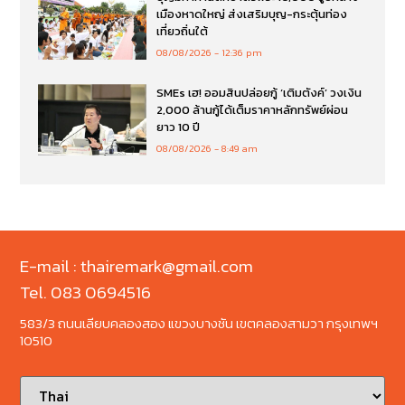
เมืองหาดใหญ่ ส่งเสริมบุญ-กระตุ้นท่อง
เที่ยวถิ่นใต้
08/08/2026
12:36 pm
SMEs เฮ! ออมสินปล่อยกู้ ‘เติมตังค์’ วงเงิน
2,000 ล้านกู้ได้เต็มราคาหลักทรัพย์ผ่อน
ยาว 10 ปี
08/08/2026
8:49 am
E-mail : thairemark@gmail.com
Tel. 083 0694516
583/3 ถนนเลียบคลองสอง แขวงบางชัน เขตคลองสามวา กรุงเทพฯ
10510