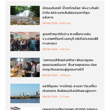
เปิดมนต์เสน่ห์ ‘น้ำตกโตนไพร’ พังงา เดินฝ่า
ป่าดิบ 650 เมตรสัมผัสธรรมชาติสุด
อลังการ
08/08/2026
6:00 pm
สุดเศร้า!ญาติรับร่าง 8 เหยื่อกราดยิง
ร.ร.เทพศริรินทร์ นนทบุรี กลับไปประกอบพิธี
ทางศาสนา
08/08/2026
4:47 pm
“มหกรรมสีสันแห่งศรัทธา พัฒนาชุมชน
คุณธรรมพลังบวร” สืบสานคุณธรรม ต่อย
อดทุนวัฒนธรรมสู่ชุมชนภาคใต้
08/08/2026
3:59 pm
ยลวิถีชุมชน “หาดใหญ่-สงขลา”ท่องเที่ยว
เชิงเกษตร สัมผัสมนต์เสน่ห์คลองอู่ตะเภา
08/08/2026
2:11 pm
บุญมหาทานตักบาตรพระ 10,000 รูปกลาง