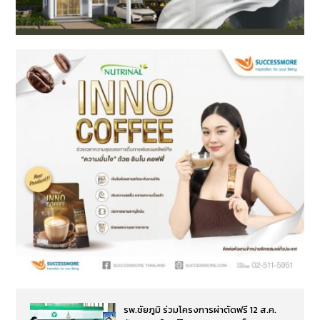
รพ.ชัยภูมิ ร่วมโครงการผ่าตัดฟรี 12 ส.ค.