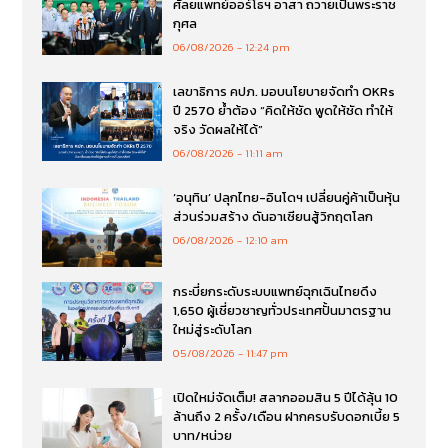
ศัลยแพทย์ออร์โธฯ อาสา ถวายเป็นพระราช
กุศล
06/08/2026
12:24 pm
เลขาธิการ คปภ. มอบนโยบายจัดทำ OKRs
ปี 2570 ย้ำต้อง “คิดให้ชัด พูดให้ชัด ทำให้
จริง วัดผลให้ได้”
06/08/2026
11:11 am
‘อนุทิน’ ปลุกไทย-อินโดฯ เปลี่ยนคู่ค้าเป็นหุ้น
ส่วนร่วมสร้าง ดันอาเซียนสู้วิกฤตโลก
06/08/2026
12:10 am
กระบี่ยกระดับระบบแพทย์ฉุกเฉินไทยดึง
1,650 ผู้เชี่ยวชาญทั่วประเทศปั้นมาตรฐาน
ใหม่สู่ระดับโลก
05/08/2026
11:47 pm
เปิดใหม่จัดเต็ม! สลากออมสิน 5 ปีได้ลุ้น 10
ล้านถึง 2 ครั้ง/เดือน ฝากครบรับดอกเบี้ย 5
บาท/หน่วย