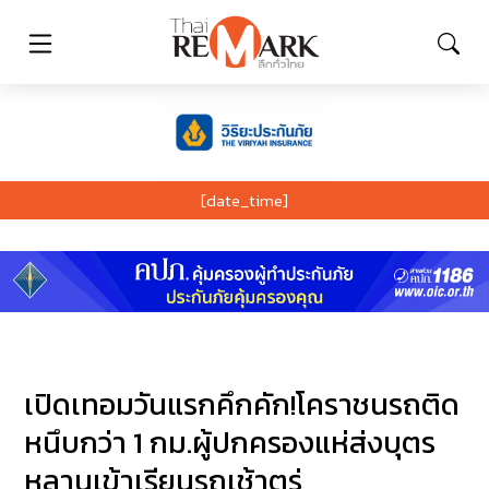
[date_time]
เปิดเทอมวันแรกคึกคัก!โคราชนรถติด
หนึบกว่า 1 กม.ผู้ปกครองแห่ส่งบุตร
หลานเข้าเรียนรถเช้าตรู่