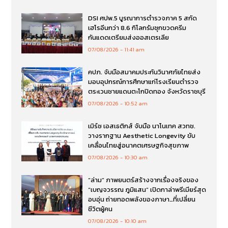
DSI ศปพ.5 บูรณาการตำรวจภาค 5 สกัด
เฮโรอีนกว่า 8.6 กิโลกรัมซุกขวดครีม
กันแดดเตรียมส่งออสเตรเลีย
07/08/2026
11:41 am
คปภ. จับมือสมาคมประกันวินาศภัยไทยส่ง
มอบอุปกรณ์การศึกษาแก่โรงเรียนตำรวจ
ตระเวนชายแดนตะโกปิดทอง จังหวัดราชบุรี
07/08/2026
10:52 am
เมิร์ซ เอสเธติกส์ จับมือ นาโนเทค สวทช.
วางรากฐาน Aesthetic Longevity ขับ
เคลื่อนไทยสู่อนาคตเศรษฐกิจสุขภาพ
07/08/2026
10:30 am
“ล่าม” ภาพยนตร์สร้างจากเรื่องจริงของ
“เบญจวรรณ ภูมิแสน” เปิดกาล่าพรีเมียร์สุด
อบอุ่น ถ่ายทอดพลังของภาษา…ที่เปลี่ยน
ชีวิตผู้คน
07/08/2026
10:10 am