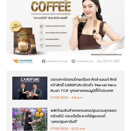
ตลาดการ์ดเกมไทยเดือด! คิดซ์ แอนด์ คิทซ์
คว้าสิทธิ์ CARDFUN เปิดตัว ‘Marvel Hero
Rush TCG’ รุกขยายคอมมูนิตี้ทั่วประเทศ
07/08/2026
4:19 pm
พลิกโฉมสินค้าเกษตรนครปฐมรวมสุดยอด
กล้วยไม้-ของดีเมืองเจดีย์ชูแบรนด์
‘นครปฐมการันตี’
07/08/2026
12:25 pm