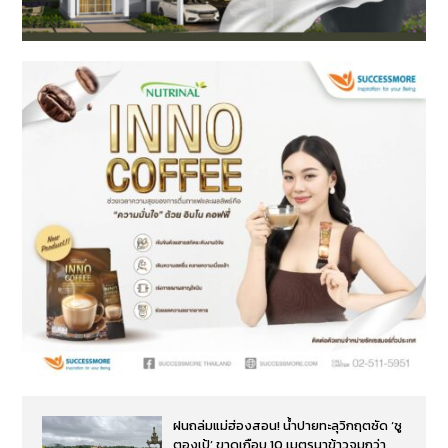
ฝนถล่มแม่ฮ่องสอน! น้ำปายทะลุวิกฤตซัด ‘ซู
ตองเป้’ ขาดเกือบ 10 เมตรนาข้าวจมกว่า