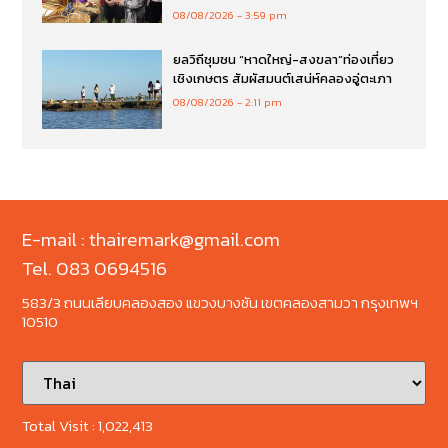
08/08/2026
3:59 pm
ยลวิถีชุมชน “หาดใหญ่-สงขลา”ท่องเที่ยว
เชิงเกษตร สัมผัสมนต์เสน่ห์คลองอู่ตะเภา
08/08/2026
2:11 pm
E-mail : thairemark@gmail.com
Tel. 083 0694516
583/3 ถนนเลียบคลองสอง แขวงบางชัน เขตคลองสามวา กรุงเทพฯ
10510
Total Visit :
1,022,413