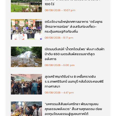
100 ไร่
08/08/2026
10:07 pm
ตรังจัดงานใหญ่!เทศกาลอาหาร “ตรังยุทธ
จักรอาหารอร่อย” ส่งเสริมท่องเที่ยว-
กระตุ้นเศรษฐกิจท้องถิ่น
08/08/2026
8:17 pm
เปิดมนต์เสน่ห์ ‘น้ำตกโตนไพร’ พังงา เดินฝ่า
ป่าดิบ 650 เมตรสัมผัสธรรมชาติสุด
อลังการ
08/08/2026
6:00 pm
สุดเศร้า!ญาติรับร่าง 8 เหยื่อกราดยิง
ร.ร.เทพศริรินทร์ นนทบุรี กลับไปประกอบพิธี
ทางศาสนา
08/08/2026
4:47 pm
“มหกรรมสีสันแห่งศรัทธา พัฒนาชุมชน
คุณธรรมพลังบวร” สืบสานคุณธรรม ต่อย
อดทุนวัฒนธรรมสู่ชุมชนภาคใต้