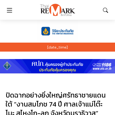
[date_time]
ปิดฉากอย่างยิ่งใหญ่ศรัทธาชายแดน
ใต้ “งานสมโภช 74 ปี ศาลเจ้าแม่โต๊ะ
โมะ สุไหงโก-ลก จังหวัดนราธิวาส”