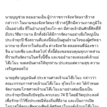
นายบุญช่วย หอมยามเย็น ผู้ว่าราชการจังหวัดนราธิวาส
กล่าวว่า ในนามของจังหวัดนราธิวาสรู้สึกมีความภาคภูมิใจ
เป็นอย่างยิ่ง ที่ในอำเภอสุไหงโก-ลก มีศาลเจ้าอันศักดิ์สิทธิ์ที่
มีประวัติยาวนาน อีกทั้งยังได้มีการจัดงานอย่างยิ่งใหญ่เป็น
ประจำทุกปี ซึ่งสถานที่เเห่งนี้นับเป็นศูนย์รวมใจของผู้ศรัทธา
มากมาย ทั้งจากในท้องถิ่น ต่างจังหวัด ตลอดจนพี่น้องชาว
จีน มาเลเซีย และสิงคโปร์ ทั้งนี้ต้องขอขอบคุณทุกภาคส่วน
ที่ร่วมกันจัดงานในครั้งนี้ขึ้น และขออำนาจแห่งองค์เจ้าแม่
โต๊ะโมะ จงดลบันดาลให้ทุกท่าน ประสบแต่ความสุข ความ
เจริญตลอดไป
นายอุทัย บุญอนันต์ ประธานศาลเจ้าเเม่โต๊ะโมะ กล่าวว่า
คณะกรรมการศาลเจ้าแม่โต๊ะโมะ สุไหงโก-ลก ได้กำหนด
จัดงานสมโภชศาลเจ้าเเม่โต๊ะโมะมาอย่างต่อเนื่องเป็น
ประจำทุกปีจนถึงปัจจุบัน ครบรอบ 74 ปี โดยมีวัตถุประสงค์
เพื่อรักษาไว้ซึ่งประเพณีท้องถิ่นที่ดีงาม และเป็นการเปิด
โอกาสให้คณะศิษยานุศิษย์ ผู้ศรัทธาในองค์เจ้าแม่โต๊ะโมะ