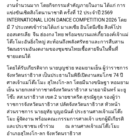
งานจำนวนมาก โดยกิจกรรมสำคัญภายในงาน ได้แก่ การ
แข่งขันเชิดสิงโตนานาชาติ ครั้งที่ 12 ประจำปี 2569
INTERNATIONAL LION DANCE COMPETITION 2026 โดย
มี 7 ประเทศเข้าร่วมได้แก่ มาเลเซีย อินโดนีเซีย สิงค์โปร
ออสเตรเลีย จีน ฮ่องกง ไทย พร้อมขบวนแห่เกี้ยวองค์เจ้าแม่
โต๊ะโมะอันยิ่งใหญ่ สะท้อนถึงพลังศรัทธาและการสืบสาน
วัฒนธรรมอันงดงามของชุมชนไทยเชื้อสายจีนในพื้นที่
ชายแดนใต้
โดยได้รับเกียรติจาก นายบุญช่วย หอมยามเย็น ผู้ว่าราชการ
จังหวัดนราธิวาส เป็นประธานในพิธีเปิดงานสมโภช 74 ปี
ศาลเจ้าแม่โต๊ะโมะ สุไหงโก-ลก โดยมีนางขนิษฐา หอมยาม
เย็น นายกเหล่ากาชาดจังหวัดนราธิวาส นายอามินทร์ มะยู
โซ๊ะ สส.นราธิวาส เขต 2 นายชาคริต สุรณัฐกุล รองผู้ว่า
ราชการจังหวัดนราธิวาส ปลัดจังหวัดนราธิวาส หัวหน้า
ส่วนราชการ นายอุทัย บุญอนันต์ ประธานศาลเจ้าแม่โต๊ะ
โมะ ผู้จัดงาน พร้อมคณะกรรมการศาลเจ้า แขกผู้มีเกียรติ
และประชาชน เข้าร่วม ณ ลานศาลเจ้าเเม่โต๊ะโมะ
อำเภอสุไหงโก-ลก จังหวัดนราธิวาส