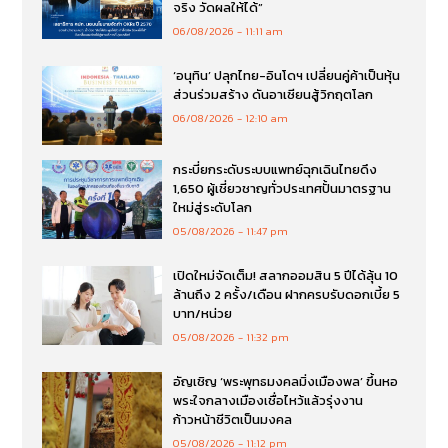
จริง วัดผลให้ได้”
06/08/2026
11:11 am
‘อนุทิน’ ปลุกไทย-อินโดฯ เปลี่ยนคู่ค้าเป็นหุ้น
ส่วนร่วมสร้าง ดันอาเซียนสู้วิกฤตโลก
06/08/2026
12:10 am
กระบี่ยกระดับระบบแพทย์ฉุกเฉินไทยดึง
1,650 ผู้เชี่ยวชาญทั่วประเทศปั้นมาตรฐาน
ใหม่สู่ระดับโลก
05/08/2026
11:47 pm
เปิดใหม่จัดเต็ม! สลากออมสิน 5 ปีได้ลุ้น 10
ล้านถึง 2 ครั้ง/เดือน ฝากครบรับดอกเบี้ย 5
บาท/หน่วย
05/08/2026
11:32 pm
อัญเชิญ ‘พระพุทธมงคลมิ่งเมืองพล’ ขึ้นหอ
พระใจกลางเมืองเชื่อไหว้แล้วรุ่งงาน
ก้าวหน้าชีวิตเป็นมงคล
05/08/2026
11:12 pm