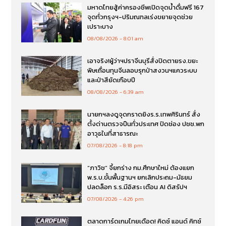
มหาดไทยสู้ค่าครองชีพเปิดจุดน้ำดื่มฟรี 167
จุดทั่วกรุงฯ-ปริมณฑลเร่งขยายจุดช่วย
เปราะบาง
08/08/2026
8:01 am
เอาจริง!ผู้ว่าฯปราจีนบุรีสั่งปิดตายรง.ขยะ
พิษเถื่อนทุนจีนลอบรุกป่าสงวนฯแควระบบ
และป่าสียัดเกือบปี
08/08/2026
6:39 am
นายกฯลงดูจุดกราดยิงร.ร.เทพศิรินทร์ สั่ง
ตั้งด่านตรวจปืนทั่วประเทศ ปิดช่อง ปชช.พก
อาวุธในที่สาธารณะ
07/08/2026
8:18 pm
“ภาวิช” จี้ยกร่าง กม.ศึกษาใหม่ ต้องแยก
พ.ร.บ.ขั้นพื้นฐานฯ ยกเลิกประถม-มัธยม
ปลดล็อก ร.ร.มีอิสระ เตือน AI ดิสรัปฯ
07/08/2026
4:26 pm
ตลาดการ์ดเกมไทยเดือด! คิดซ์ แอนด์ คิทซ์