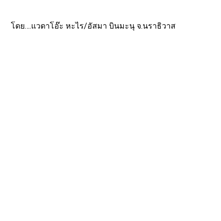
โดย….แวดาโอ๊ะ หะไร/อัสมา บินมะนุ จ.นราธิวาส