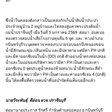
ลึก
ซึ่งน้ำในคลองดังกล่าวเป็นแหล่งกักเก็บน้ำดิบน้ำประปา
ประจำหมู่บ้าน 2 หมู่บ้านและไหลลงสู่แควพระปรงต้นน้ำ
แม่น้ำปราจีนบุรี เมื่อวันที่ 5 มกราคม 2569 ต่อมา อบต.บ่อ
ทองตรวจสอบน้ำเสียโรงงานทุนจีน 6 จุด และ ทางอำเภอ
กบินทร์บุรีระบุผลตรวจ คลองระบายรอบนอกบึงหนองขอน
น้ำมีลักษณะขุ่น กลิ่นเหม็น และมีปลาตาย แต่มีค่า PH ปกติ
และมีค่าออกซิเจนในน้ำ (DO) ปกติ ตัวอย่างน้ำตรงท่อปล่อย
น้ำและในบ่อของบริษัทฯ พบว่ามีค่า PH เป็นด่างและค่า
ออกซิเจน 0 จุดประตูน้ำคลองห้วยสนาบ น้ำมีลักษณะสีดำ
และมีกลิ่น พบว่ามีค่า PH เป็นด่างและค่าออกซิเจน 4 (ปกติ)
นั้น ได้ลงพื้นที่ตรวจพบน้ำที่บ่อบำบัดล้นเต็มบ่ออีกแล้ว
นายวีระพันธุ์ ดีอ่อน ผวจ.ปราจีนบุรี
ต่อมานายประภาส รักศรี กำนันตำบลบ่อทอง อ.กบินทร์บุรี