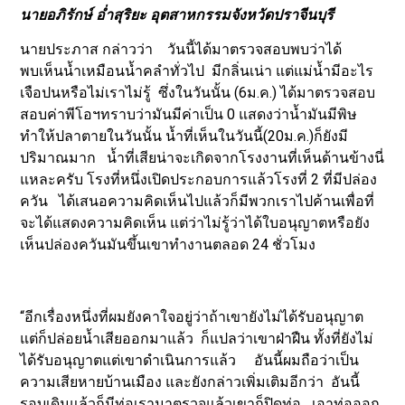
นายอภิรักษ์ อ่ำสุริยะ อุตสาหกรรมจังหวัดปราจีนบุรี
นายประภาส กล่าวว่า วันนี้ได้มาตรวจสอบพบว่าได้
พบเห็นน้ำเหมือนน้ำคลำทั่วไป มีกลิ่นเน่า แต่แม่น้ำมีอะไร
เจือปนหรือไม่เราไม่รู้ ซึ่งในวันนั้น (6ม.ค.) ได้มาตรวจสอบ
สอบค่าพีโอฯทราบว่ามันมีค่าเป็น 0 แสดงว่าน้ำมันมีพิษ
ทำให้ปลาตายในวันนั้น น้ำที่เห็นในวันนี้(20ม.ค.)ก็ยังมี
ปริมาณมาก น้ำที่เสียน่าจะเกิดจากโรงงานที่เห็นด้านข้างนี่
แหละครับ โรงที่หนึ่งเปิดประกอบการแล้วโรงที่ 2 ที่มีปล่อง
ควัน ได้เสนอความคิดเห็นไปแล้วก็มีพวกเราไปค้านเพื่อที่
จะได้แสดงความคิดเห็น แต่ว่าไม่รู้ว่าได้ใบอนุญาตหรือยัง
เห็นปล่องควันมันขึ้นเขาทำงานตลอด 24 ชั่วโมง
“อีกเรื่องหนึ่งที่ผมยังคาใจอยู่ว่าถ้าเขายังไม่ได้รับอนุญาต
แต่ก็ปล่อยน้ำเสียออกมาแล้ว ก็แปลว่าเขาฝ่าฝืน ทั้งที่ยังไม่
ได้รับอนุญาตแต่เขาดำเนินการแล้ว อันนี้ผมถือว่าเป็น
ความเสียหายบ้านเมือง และยังกล่าวเพิ่มเติมอีกว่า อันนี้
รอบเดิมแล้วก็มีท่อเรามาตรวจแล้วเขาก็ปิดท่อ เอาท่อออก