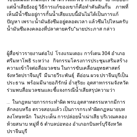
แต่น้ำเสียยังอยู่ วิธีการแก้ของเขาก็คือทำคันดินกั้น ภาพที่
เห็นมีน้ำซึมอยู่การกั้นน้ำเสียแบบนี้มันไม่ได้เป็นการแก้
ปัญหา เพราะน้ำมันยังซึมอยู่ตลอดเวลา แล้วซึมไปไหนครับ
น้ำมันซึมลงคลองที่ปลาตายครับ”นายประภาส กล่าว
ผู้สื่อข่าวรายงานต่อไป โรงแรมเดอะ การ์เดน 304 อำเภอ
ศรีมหาโพธิ ระหว่าง กิจกรรมโครงการประชุมเสริมสร้าง
ความเข้าใจต่อสื่อมวลชน ในการขับเคลื่อนยุทธศาสตร์
จังหวัดปราจีนบุรี มีนายวีระพันธุ์ ดีอ่อน ผวจ.ปราจีนบุรีเป็น
ประธาน พร้อมมีนายอภิรักษ์ อ่ำสุริยะ อุตสาหกรรมจังหวัด
ร่วมพบสื่อมวลชนและชี้แจงกรณีน้ำเสียสรุปความว่า
… ในกฎหมายการกระทำผิด พรบ.อุตสาหดรรมหากมีการ
ลักลอบหรือ ตรวจสอบแล้ว เป็นการกระทำผิดกฏหมายบท
ลงโทษหนัก ในประเด็น การปล่อยน้ำเน่าเสีย บริเวณคลอง
ห้วยสนาบ หมู่ที่ 6 ตำบลบ่อทอง อำเภอกบินทร์บุรีจังหวัด
ปราจีนบุรี