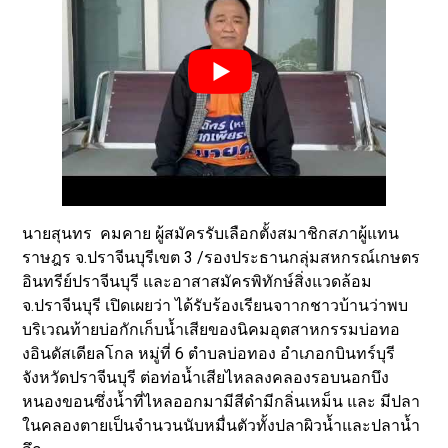
นายสุนทร คมคาย ผู้สมัครรับเลือกตั้งสมาชิกสภาผู้แทน
ราษฎร จ.ปราจีนบุรีเขต 3 /รองประธานกลุ่มสหกรณ์เกษตร
อินทรีย์ปราจีนบุรี และอาสาสมัครพิทักษ์สิ่งแวดล้อม
จ.ปราจีนบุรี เปิดเผยว่า ได้รับร้องเรียนจาากชาวบ้านว่าพบ
บริเวณท้ายบ่อกักเก็บน้ำเสียของนิคมอุตสาหกรรมบ่อทอ
งอินดัสเดียลโกล หมู่ที่ 6 ตำบลบ่อทอง อำเภอกบินทร์บุรี
จังหวัดปราจีนบุรี ต่อท่อน้ำเสียไหลลงคลองรอบนอกบึง
หนองขอนซึ่งน้ำที่ไหลออกมามีสีดำมีกลิ่นเหม็น และ มีปลา
ในคลองตายเป็นจำนวนนับหมื่นตัวทั้งปลาผิวน้ำและปลาน้ำ