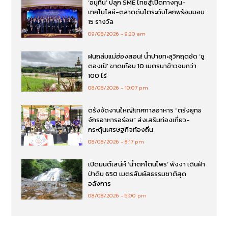
‘อนุทิน’ ปลุก SME ไทยสู้เปิดทางทุน-
เทคโนโลยี-ตลาดดันโตระดับโลกพร้อมมอบ
15 รางวัล
09/08/2026
9:20 am
ฝนถล่มแม่ฮ่องสอน! น้ำปายทะลุวิกฤตซัด ‘ซู
ตองเป้’ ขาดเกือบ 10 เมตรนาข้าวจมกว่า
100 ไร่
08/08/2026
10:07 pm
ตรังจัดงานใหญ่!เทศกาลอาหาร “ตรังยุทธ
จักรอาหารอร่อย” ส่งเสริมท่องเที่ยว-
กระตุ้นเศรษฐกิจท้องถิ่น
08/08/2026
8:17 pm
เปิดมนต์เสน่ห์ ‘น้ำตกโตนไพร’ พังงา เดินฝ่า
ป่าดิบ 650 เมตรสัมผัสธรรมชาติสุด
อลังการ
08/08/2026
6:00 pm