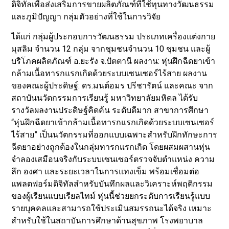
ดิจิทัลเพื่อส่งเสริมการขายผลิตภัณฑ์ที่ใช้ทุนทางวัฒนธรรม
และภูมิปัญญา กลุ่มตัวอย่างที่ใช้ในการวิจัย
ได้แก่ กลุ่มผู้ประกอบการวัฒนธรรม ประเภทเครื่องแต่งกาย
มุสลิม จำนวน 12 กลุ่ม จากชุมชนจำนวน 10 ชุมชน และผู้
บริโภคผลิตภัณฑ์ อ.ยะรัง จ.ปัตตานี ผลงาน: หุ่นฝึกฉีดยาเข้า
กล้ามเนื้อทารกแรกเกิดด้วยระบบเซนเซอร์ไร้สาย ผลงาน
ของคณะผู้ประดิษฐ์: ดร.มนต์อมร ปรีชารัตน์ และคณะ จาก
สถาบันนวัตกรรมการเรียนรู้ มหาวิทยาลัยมหิดล ได้รับ
รางวัลผลงานประดิษฐ์คิดค้น ระดับดีมาก สาขาการศึกษา
“หุ่นฝึกฉีดยาเข้ากล้ามเนื้อทารกแรกเกิดด้วยระบบเซนเซอร์
ไร้สาย” เป็นนวัตกรรมที่ออกแบบเฉพาะสำหรับฝึกทักษะการ
ฉีดยาอย่างถูกต้องในกลุ่มทารกแรกเกิด โดยผสมผสานหุ่น
จำลองเสมือนจริงกับระบบเซนเซอร์ตรวจจับตำแหน่ง ความ
ลึก องศา และระยะเวลาในการแทงเข็ม พร้อมเชื่อมต่อ
แพลตฟอร์มดิจิทัลสำหรับบันทึกผลและวิเคราะห์พฤติกรรม
ของผู้เรียนแบบเรียลไทม์ หุ่นนี้ช่วยยกระดับการเรียนรู้แบบ
รายบุคคลและสามารถใช้ประเมินสมรรถนะได้จริง เหมาะ
สำหรับใช้ในสถาบันการศึกษาด้านสุขภาพ โรงพยาบาล