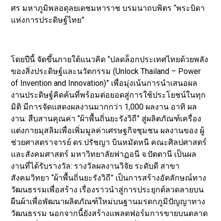
ศร มหาภูมิพลอดุลยเดชมหาราช บรมนาถบพิตร “พระบิดา
แห่งการประดิษฐ์ไทย”
โดยปีนี้ จัดขึ้นภายใต้แนวคิด “ปลดล็อกประเทศไทยด้วยพลัง
ของสิ่งประดิษฐ์และนวัตกรรม (Unlock Thailand – Power
of Invention and Innovation)” เพื่อมุ่งเน้นการนำเสนอผล
งานประดิษฐ์คิดค้นที่พร้อมต่อยอดสู่การใช้ประโยชน์ในทุก
มิติ มีการจัดแสดงผลงานมากกว่า 1,000 ผลงาน อาทิ ผล
งาน: สืบสานคุณค่า “ผ้าพื้นถิ่นยะรังวิถี” สู่ผลิตภัณฑ์เครื่อง
แต่งกายมุสลิมเพื่อเพิ่มมูลค่าเศรษฐกิจชุมชน ผลงานของ ผู้
ช่วยศาสตราจารย์ ดร.ปรัชญา บินหมัดหนี คณะศิลปศาสตร์
และสังคมศาสตร์ มหาวิทยาลัยฟาฏอนี จ.ปัตตานี เป็นผล
งานที่ได้รับรางวัล: รางวัลผลงานวิจัย ระดับดี สาขา
สังคมวิทยา “ผ้าพื้นถิ่นยะรังวิถี” เป็นการสร้างอัตลักษณ์ทาง
วัฒนธรรมเพื่อสร้าง เรื่องราวนําสู่การประยุกต์ลวดลายบน
ผืนผ้าเพื่อพัฒนาผลิตภัณฑ์ใหม่บนฐานมรดกภูมิปัญญาทาง
วัฒนธรรม นอกจากนี้ยังสร้างแพลตฟอร์มการขายบนตลาด