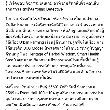
รู้ เวิร์คชอป กิจกรรมเล่นเกม อาทิ เกมส์นักสืบจิ๋ว ตอนสืบ
จากสาร (เสพติด) Young Detective
โดย วช. ร่วมกับ โรงเรียนนายร้อยตำรวจ เป็นเกมจำลอง
สัมผัสประสบการณ์จริงของนักนิติวิทยาศาสตร์ ตรวจหาลาย
นิ้วมือจากหีบห่อของกลาง วิเคราะห์หลักฐานและสืบหาตัวผู้
ต้องสงสัยในคดียาเสพติดเสมือนจริง นิทรรศการ ศูนย์เกษตร
วิถีเมือง Urban Farming เรียนรู้ด้านการปลูกพืชในเมือง ภาย
ใต้แนวคิด BCG Model, นิทรรศการในโซน มรดกภูมิปัญญา
ด้านสมุนไพร Heritage of Herbal Wisdom, Smart Health
Care โดยสมาคมวิศวกรรมชีวการแพทย์ไทย พื้นที่เรียนรู้
และทดลองประสบการณ์ด้านสุขภาพยุคใหม่ที่ผสาน
วิศวกรรมชีวการแพทย์เทคโนโลยีดิจิทัล และ AI นวัตกรรม
นาโนทางการแพทย์ เป็นต้น
ทั้งนี้ งาน “วันนักประดิษฐ์ 2569” จัดถึงวันที่ 9 มกราคม
2569 ณ Event Hall 100 –104 ศูนย์นิทรรศการและการประ
ชุมไบเทค บางนา กรุงเทพมหานคร สามารถติดตามราย
ละเอียดเพิ่มเติมและลงทะเบียนเข้าร่วมงานได้ที่