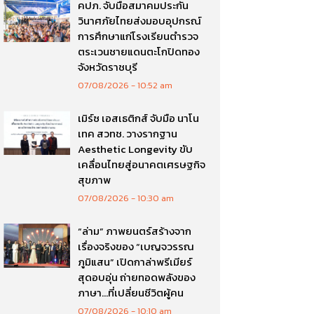
คปภ. จับมือสมาคมประกัน
วินาศภัยไทยส่งมอบอุปกรณ์
การศึกษาแก่โรงเรียนตำรวจ
ตระเวนชายแดนตะโกปิดทอง
จังหวัดราชบุรี
07/08/2026
10:52 am
เมิร์ซ เอสเธติกส์ จับมือ นาโน
เทค สวทช. วางรากฐาน
Aesthetic Longevity ขับ
เคลื่อนไทยสู่อนาคตเศรษฐกิจ
สุขภาพ
07/08/2026
10:30 am
“ล่าม” ภาพยนตร์สร้างจาก
เรื่องจริงของ “เบญจวรรณ
ภูมิแสน” เปิดกาล่าพรีเมียร์
สุดอบอุ่น ถ่ายทอดพลังของ
ภาษา…ที่เปลี่ยนชีวิตผู้คน
07/08/2026
10:10 am