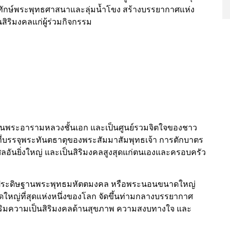
ิทักษ์พระพุทธศาสนาและลุ่มน้ำโขง สร้างบรรยากาศแห่ง
ริมงคลแก่ผู้ร่วมกิจกรรม
ป็นพระอารามหลวงชั้นเอก และเป็นศูนย์รวมจิตใจของชาว
ี่บรรจุพระทันตธาตุของพระสัมมาสัมพุทธเจ้า การตักบาตร
ญกุศลอันยิ่งใหญ่ และเป็นสิริมงคลสูงสุดแก่ตนเองและครอบครัว
น
ี่ประดิษฐานพระพุทธมหัตตมงคล หรือพระนอนขนาดใหญ่
าดใหญ่ที่สุดแห่งหนึ่งของโลก จัดขึ้นท่ามกลางบรรยากาศ
รเสริมความเป็นสิริมงคลด้านสุขภาพ ความสงบทางใจ และ