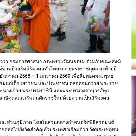
ล่าวว่า กรมการศาสนา กระทรวงวัฒนธรรม ร่วมกับคณะสงฆ์
้ามปี เสริมสิริมงคลทั่วไทย ถวายพระราชกุศล ส่งท้ายปี
 31 ธันวาคม 2568 – 1 มกราคม 2569 เพื่อสืบทอดพระพุทธ
ธรรมแก่เด็ก เยาวชน และประชาชน ตลอดจนถวาย พระราช
พระนางเจ้าฯ พระบรมราชินี และพระบรมวงศานุวงศ์ทุก
ธิคุณและเริ่มต้นศักราชใหม่ด้วยความเป็นสิริมงคล
ลางและส่วนภูมิภาค โดยในส่วนกลางกำหนดจัดพิธีสวดมนต์
ายทอดสดไปยังวัดสำคัญทั่วประเทศ พร้อมด้วย วัดพระเชตุพน