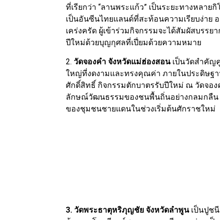
ที่เรียกว่า “ลานพระแก้ว” เป็นระยะทางหลายกิโ
เป็นอันซีนไทยแลนด์ที่สะท้อนความเรียบง่าย
เคร่งครัด ผู้เข้าร่วมกิจกรรมจะได้สัมผัสบร
ปีใหม่ด้วยบุญกุศลที่เปี่ยมด้วยความหมาย
2.
วัดจองคำ จังหวัดแม่ฮ่องสอน
เป็นวัดสำคัญ
ใหญ่ที่งดงามและทรงคุณค่า ภายในประดิษฐานเ
ศักดิ์สิทธิ์ กิจกรรมตักบาตรรับปีใหม่ ณ วั
ลักษณ์วัฒนธรรมของชนพื้นถิ่นอย่างกลมกลืน
ของชุมชนชายแดนในช่วงเริ่มต้นศักราชใหม่
3. วัดพระธาตุหริภุญชัย จังหวัดลำพูน
เป็นปูช