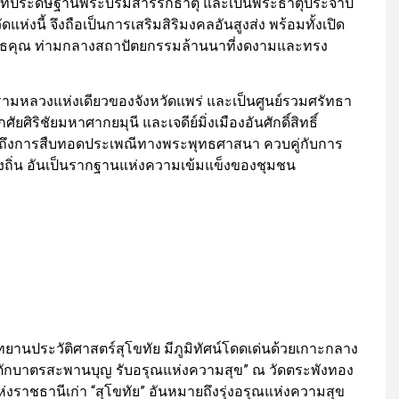
ที่ประดิษฐานพระบรมสารีริกธาตุ และเป็นพระธาตุประจำปี
แห่งนี้ จึงถือเป็นการเสริมสิริมงคลอันสูงส่ง พร้อมทั้งเปิด
ทธคุณ ท่ามกลางสถาปัตยกรรมล้านนาที่งดงามและทรง
ามหลวงแห่งเดียวของจังหวัดแพร่ และเป็นศูนย์รวมศรัทธา
ริชัยมหาศากยมุนี และเจดีย์มิ่งเมืองอันศักดิ์สิทธิ์
้อนถึงการสืบทอดประเพณีทางพระพุทธศาสนา ควบคู่กับการ
ถิ่น อันเป็นรากฐานแห่งความเข้มแข็งของชุมชน
ุทยานประวัติศาสตร์สุโขทัย มีภูมิทัศน์โดดเด่นด้วยเกาะกลาง
 “ตักบาตรสะพานบุญ รับอรุณแห่งความสุข” ณ วัดตระพังทอง
งราชธานีเก่า “สุโขทัย” อันหมายถึงรุ่งอรุณแห่งความสุข