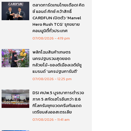
ตลาดการ์ดเกมไทยเดือด! คิด
ซ์ แอนด์ คิทซ์ คว้าสิทธิ์
CARDFUN เปิดตัว ‘Marvel
Hero Rush TCG’ รุกขยาย
คอมมูนิตี้ทั่วประเทศ
07/08/2026
4:19 pm
พลิกโฉมสินค้าเกษตร
นครปฐมรวมสุดยอด
กล้วยไม้-ของดีเมืองเจดีย์ชู
แบรนด์ ‘นครปฐมการันตี’
07/08/2026
12:25 pm
DSI ศปพ.5 บูรณาการตำรวจ
ภาค 5 สกัดเฮโรอีนกว่า 8.6
กิโลกรัมซุกขวดครีมกันแดด
เตรียมส่งออสเตรเลีย
07/08/2026
11:41 am