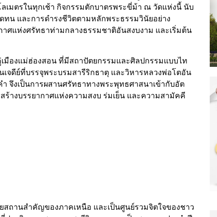
ลเมตรในทุกเช้า กิจกรรมตักบาตรพระขี่ม้า ณ วัดแห่งนี้ นับ
 อดทน และการดำรงชีวิตตามหลักพระธรรมวินัยอย่าง
รยากาศแห่งศรัทธาท่ามกลางธรรมชาติอันสงบงาม และเริ่มต้น
คู่เมืองแม่ฮ่องสอน ที่มีสถาปัตยกรรมและศิลปกรรมแบบไท
จดีย์ที่บรรจุพระบรมสารีริกธาตุ และวิหารหลวงพ่อโตอัน
ดจองคำ จึงเป็นการผสานศรัทธาทางพระพุทธศาสนาเข้ากับอัต
 สร้างบรรยากาศแห่งความสงบ ร่มเย็น และความสามัคคี
นียสถานสำคัญของภาคเหนือ และเป็นศูนย์รวมจิตใจของชาว