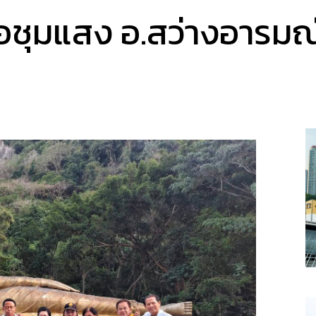
บ่อชุมแสง อ.สว่างอารมณ