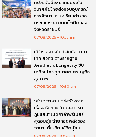
คปภ. จับมือสมาคมประกัน
วินาศภัยไทยส่งมอบอุปกรณ์
การศึกษาแก่โรงเรียนตำรวจ
ตระเวนชายแดนตะโกปิดทอง
จังหวัดราชบุรี
07/08/2026
10:52 am
เมิร์ซ เอสเธติกส์ จับมือ นาโน
เทค สวทช. วางรากฐาน
Aesthetic Longevity ขับ
เคลื่อนไทยสู่อนาคตเศรษฐกิจ
สุขภาพ
07/08/2026
10:30 am
“ล่าม” ภาพยนตร์สร้างจาก
เรื่องจริงของ “เบญจวรรณ
ภูมิแสน” เปิดกาล่าพรีเมียร์
สุดอบอุ่น ถ่ายทอดพลังของ
ภาษา…ที่เปลี่ยนชีวิตผู้คน
07/08/2026
10:10 am