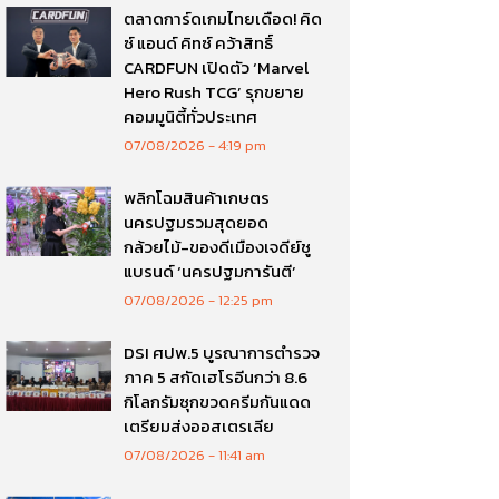
ตลาดการ์ดเกมไทยเดือด! คิด
ซ์ แอนด์ คิทซ์ คว้าสิทธิ์
CARDFUN เปิดตัว ‘Marvel
Hero Rush TCG’ รุกขยาย
คอมมูนิตี้ทั่วประเทศ
07/08/2026
4:19 pm
พลิกโฉมสินค้าเกษตร
นครปฐมรวมสุดยอด
กล้วยไม้-ของดีเมืองเจดีย์ชู
แบรนด์ ‘นครปฐมการันตี’
07/08/2026
12:25 pm
DSI ศปพ.5 บูรณาการตำรวจ
ภาค 5 สกัดเฮโรอีนกว่า 8.6
กิโลกรัมซุกขวดครีมกันแดด
เตรียมส่งออสเตรเลีย
07/08/2026
11:41 am