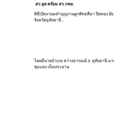
สว.อุย พร้อม สว.กทม.
พิธีเปิดงานมทำบุญงานผูกพัทธสีมา ปิดทอง ฝัง
จังหวัดอุทัยธานี ..
โดยมีนายอำเภอ สว่างอารมณ์ จ. อุทัยธานี ม
ชุมแสง เป็นประธาน