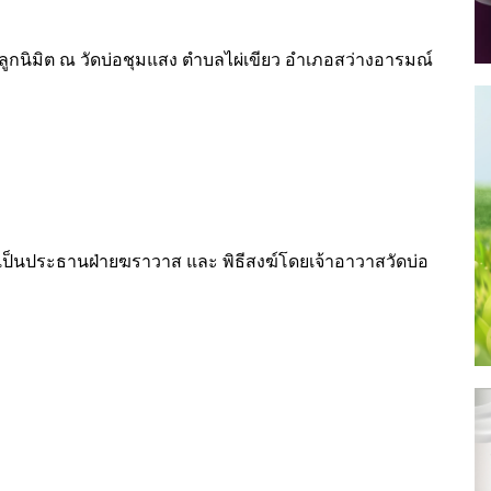
ลูกนิมิต ณ วัดบ่อชุมแสง ตำบลไผ่เขียว อำเภอสว่างอารมณ์
าเป็นประธานฝ่ายฆราวาส และ พิธีสงฆ์โดยเจ้าอาวาสวัดบ่อ