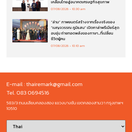
มอบอุปกรณ์การศึกษาแก่โรงเรียนตำรวจ
ตระเวนชายแดนตะโกปิดทอง จังหวัดราชบุรี
07/08/2026
10:52 am
เมิร์ซ เอสเธติกส์ จับมือ นาโนเทค สวทช.
วางรากฐาน Aesthetic Longevity ขับ
เคลื่อนไทยสู่อนาคตเศรษฐกิจสุขภาพ
07/08/2026
10:30 am
“ล่าม” ภาพยนตร์สร้างจากเรื่องจริงของ
“เบญจวรรณ ภูมิแสน” เปิดกาล่าพรีเมียร์สุด
อบอุ่น ถ่ายทอดพลังของภาษา…ที่เปลี่ยน
ชีวิตผู้คน
07/08/2026
10:10 am
E-mail : thairemark@gmail.com
Tel. 083 0694516