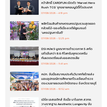
ตลาดการ์ดเกมไทยเดือด! คิดซ์ แอนด์ คิทซ์
คว้าสิทธิ์ CARDFUN เปิดตัว ‘Marvel Hero
Rush TCG’ รุกขยายคอมมูนิตี้ทั่วประเทศ
07/08/2026
4:19 pm
พลิกโฉมสินค้าเกษตรนครปฐมรวมสุดยอด
กล้วยไม้-ของดีเมืองเจดีย์ชูแบรนด์
‘นครปฐมการันตี’
07/08/2026
12:25 pm
DSI ศปพ.5 บูรณาการตำรวจภาค 5 สกัด
เฮโรอีนกว่า 8.6 กิโลกรัมซุกขวดครีม
กันแดดเตรียมส่งออสเตรเลีย
07/08/2026
11:41 am
คปภ. จับมือสมาคมประกันวินาศภัยไทยส่ง